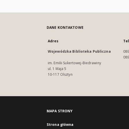
DANE KONTAKTOWE
Adres
Te
Wojewódzka Biblioteka Publiczna
089
089
im. Emilii Sukertowej-Biedrawiny
ul. 1 Maja 5
10-117 Olsztyn
MAPA STRONY
Strona główna