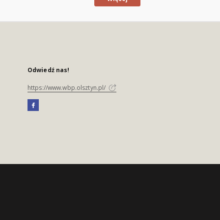
Odwiedź nas!
https://www.wbp.olsztyn.pl/