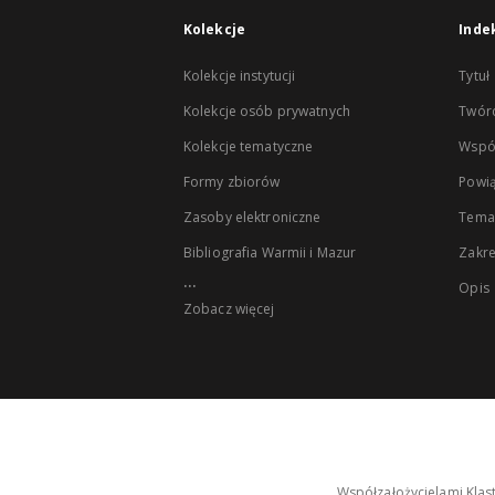
Kolekcje
Inde
Kolekcje instytucji
Tytuł
Kolekcje osób prywatnych
Twór
Kolekcje tematyczne
Wspó
Formy zbiorów
Powią
Zasoby elektroniczne
Tema
Bibliografia Warmii i Mazur
Zakr
...
Opis
Zobacz więcej
Współzałożycielami Klas