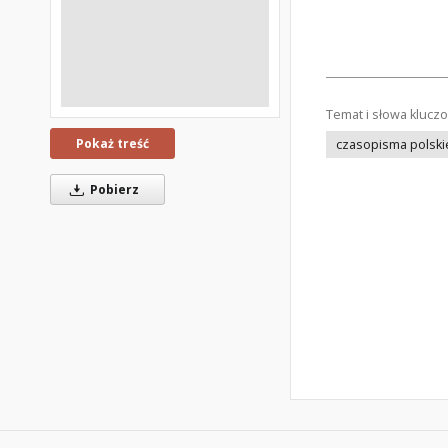
Temat i słowa klucz
Pokaż treść
czasopisma polski
Pobierz