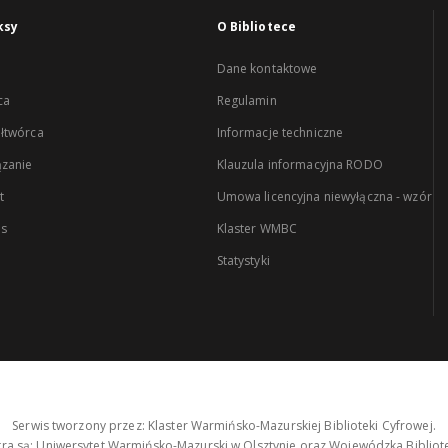
ksy
O Bibliotece
Dane kontaktowe
ca
Regulamin
łtwórca
Informacje techniczne
zanie
Klauzula informacyjna RODO
t
Umowa licencyjna niewyłączna - wzór
es
Klaster WMBC
Statystyki
Serwis tworzony przez: Klaster Warmińsko-Mazurskiej Biblioteki Cyfrowej.
tra są: Uniwersytet Warmińsko-Mazurski w Olsztynie oraz Wojewódzka Bibliote