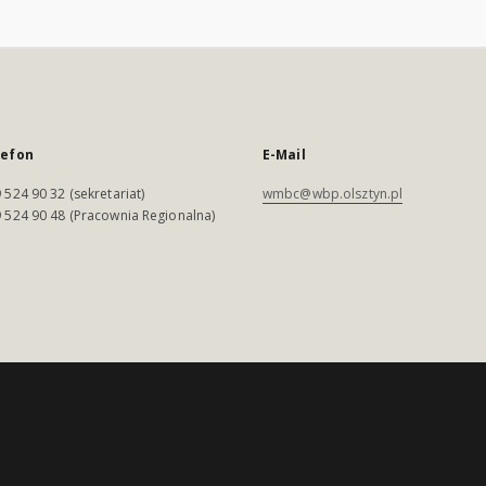
lefon
E-Mail
 524 90 32 (sekretariat)
wmbc@wbp.olsztyn.pl
 524 90 48 (Pracownia Regionalna)