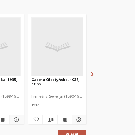
ka. 1935,
Gazeta Olsztyńska. 1937,
Gazeta Olsztyńska. 1
nr 33
nr 17
 (1899-1975). Red.
Pieniężny, Seweryn (1890-1940). Red.
Jankowski, Wacław (1899
1937
1936
Więcej