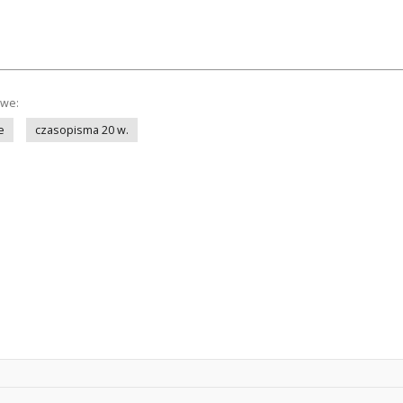
owe:
e
czasopisma 20 w.