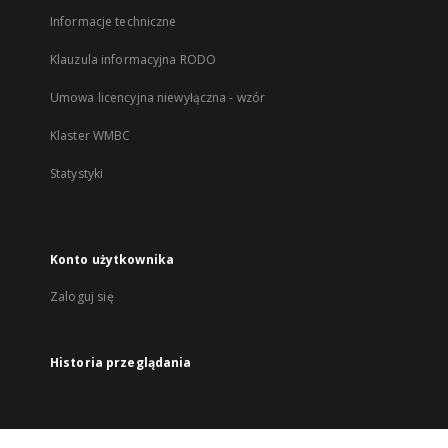
Informacje techniczne
Klauzula informacyjna RODO
Umowa licencyjna niewyłączna - wzór
Klaster WMBC
Statystyki
Konto użytkownika
Zaloguj się
Historia przeglądania