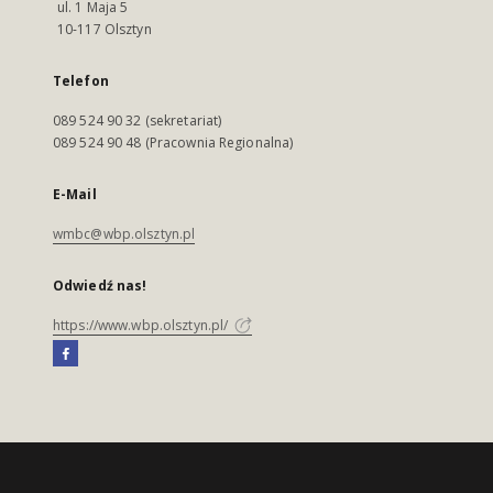
ul. 1 Maja 5
10-117 Olsztyn
Telefon
089 524 90 32 (sekretariat)
089 524 90 48 (Pracownia Regionalna)
E-Mail
wmbc@wbp.olsztyn.pl
Odwiedź nas!
https://www.wbp.olsztyn.pl/