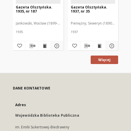
Gazeta Olsztyńska.
Gazeta Olsztyńska.
Ga
1935, nr 187
1937, nr 35
193
Jankowski, Wacław (1899-1975). Red.
Pieniężny, Seweryn (1890-1940). Red
Jan
1935
1937
193
Więcej
DANE KONTAKTOWE
Adres
Wojewódzka Biblioteka Publiczna
im. Emilii Sukertowej-Biedrawiny