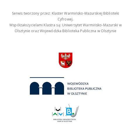
Serwis tworzony przez: Klaster Warmińsko-Mazurskiej Biblioteki
Cyfrowej.
Współzałożycielami Klastra są: Uniwersytet Warmińsko-Mazurski w
Olsztynie oraz Wojewódzka Biblioteka Publiczna w Olsztynie