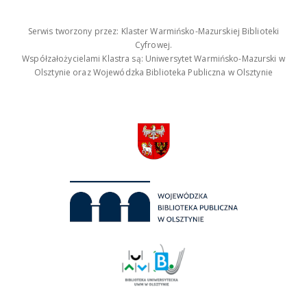
Serwis tworzony przez: Klaster Warmińsko-Mazurskiej Biblioteki
Cyfrowej.
Współzałożycielami Klastra są: Uniwersytet Warmińsko-Mazurski w
Olsztynie oraz Wojewódzka Biblioteka Publiczna w Olsztynie