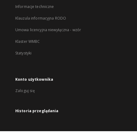
Informacje techniczne
Klauzula informacyjna RODO
Umowa licencyjna niewyłączna - wzór
Klaster WMBC
Statystyki
Konto użytkownika
Zaloguj się
Historia przeglądania