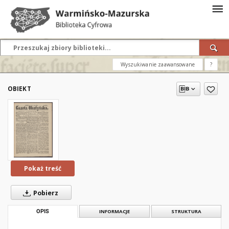
Wyszukiwanie zaawansowane
?
OBIEKT
Pokaż treść
Pobierz
OPIS
INFORMACJE
STRUKTURA