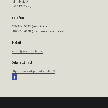
ul. 1 Maja 5
10-117 Olsztyn
Telefon
089 524 90 32 (sekretariat)
089 524 90 48 (Pracownia Regionalna)
E-Mail
wmbc@wbp.olsztyn.pl
Odwiedź nas!
https://www.wbp.olsztyn.pl/