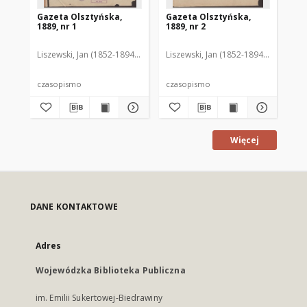
Gazeta Olsztyńska,
Gazeta Olsztyńska,
Ga
1889, nr 1
1889, nr 2
188
Liszewski, Jan (1852-1894). Red.
Liszewski, Jan (1852-1894). Red.
Lis
czasopismo
czasopismo
cz
Więcej
DANE KONTAKTOWE
Adres
Wojewódzka Biblioteka Publiczna
im. Emilii Sukertowej-Biedrawiny