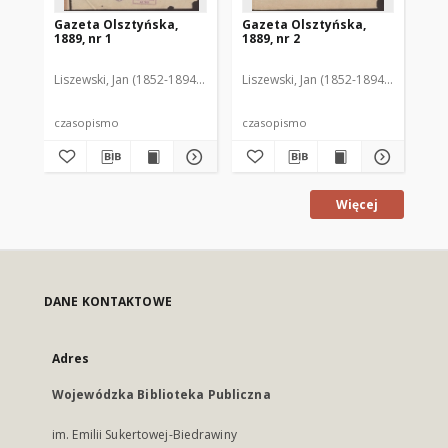
Gazeta Olsztyńska,
Gazeta Olsztyńska,
Ga
1889, nr 1
1889, nr 2
188
Liszewski, Jan (1852-1894). Red.
Liszewski, Jan (1852-1894). Red.
Lis
czasopismo
czasopismo
cz
Więcej
DANE KONTAKTOWE
Adres
Wojewódzka Biblioteka Publiczna
im. Emilii Sukertowej-Biedrawiny