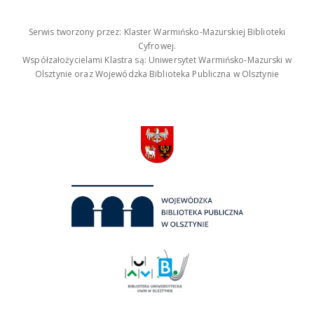
Serwis tworzony przez: Klaster Warmińsko-Mazurskiej Biblioteki
Cyfrowej.
Współzałożycielami Klastra są: Uniwersytet Warmińsko-Mazurski w
Olsztynie oraz Wojewódzka Biblioteka Publiczna w Olsztynie