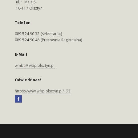
ul. 1 Maja 5
10-117 Olsztyn
Telefon
089 524 90 32 (sekretariat)
089 524 90 48 (Pracownia Regionalna)
E-Mail
wmbc@wbp.olsztyn.pl
Odwiedź nas!
https://www.wbp.olsztyn.pl/