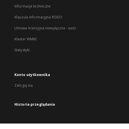
Informacje techniczne
Klauzula informacyjna RODO
Umowa licencyjna niewyłączna - wzór
Klaster WMBC
Statystyki
Konto użytkownika
Zaloguj się
Historia przeglądania