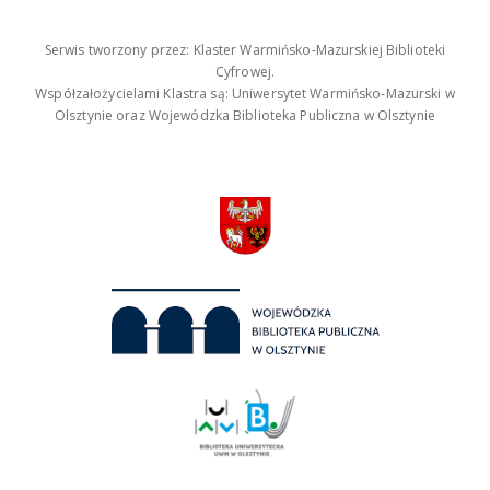
Serwis tworzony przez: Klaster Warmińsko-Mazurskiej Biblioteki
Cyfrowej.
Współzałożycielami Klastra są: Uniwersytet Warmińsko-Mazurski w
Olsztynie oraz Wojewódzka Biblioteka Publiczna w Olsztynie