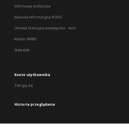
Informacje techniczne
Klauzula informacyjna RODO
Umowa licencyjna niewyłączna - wzór
Klaster WMBC
Statystyki
Konto użytkownika
Zaloguj się
Historia przeglądania