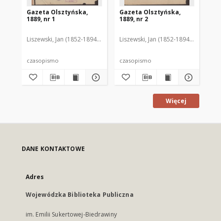
Gazeta Olsztyńska,
Gazeta Olsztyńska,
Ga
1889, nr 1
1889, nr 2
188
Liszewski, Jan (1852-1894). Red.
Liszewski, Jan (1852-1894). Red.
Lis
czasopismo
czasopismo
cz
Więcej
DANE KONTAKTOWE
Adres
Wojewódzka Biblioteka Publiczna
im. Emilii Sukertowej-Biedrawiny