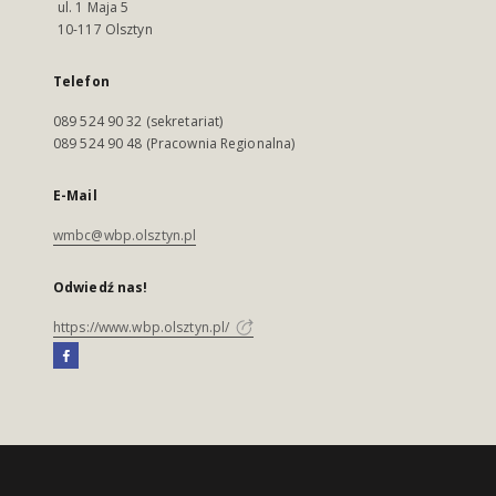
ul. 1 Maja 5
10-117 Olsztyn
Telefon
089 524 90 32 (sekretariat)
089 524 90 48 (Pracownia Regionalna)
E-Mail
wmbc@wbp.olsztyn.pl
Odwiedź nas!
https://www.wbp.olsztyn.pl/