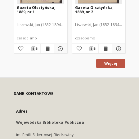
Gazeta Olsztyńska,
Gazeta Olsztyńska,
Ga
1889, nr 1
1889, nr 2
188
Liszewski, Jan (1852-1894). Red.
Liszewski, Jan (1852-1894). Red.
Lis
czasopismo
czasopismo
cz
Więcej
DANE KONTAKTOWE
Adres
Wojewódzka Biblioteka Publiczna
im. Emilii Sukertowej-Biedrawiny