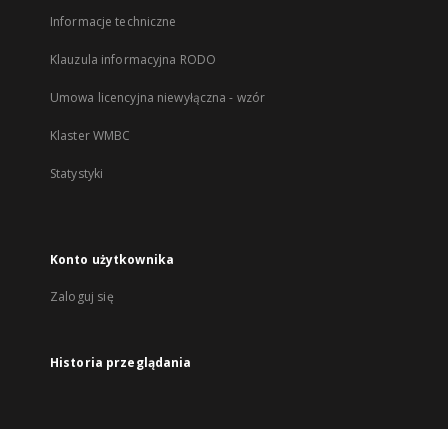
Informacje techniczne
Klauzula informacyjna RODO
Umowa licencyjna niewyłączna - wzór
Klaster WMBC
Statystyki
Konto użytkownika
Zaloguj się
Historia przeglądania