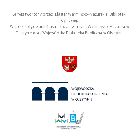
Serwis tworzony przez: Klaster Warmińsko-Mazurskiej Biblioteki
Cyfrowej.
Współzałożycielami Klastra są: Uniwersytet Warmińsko-Mazurski w
Olsztynie oraz Wojewódzka Biblioteka Publiczna w Olsztynie