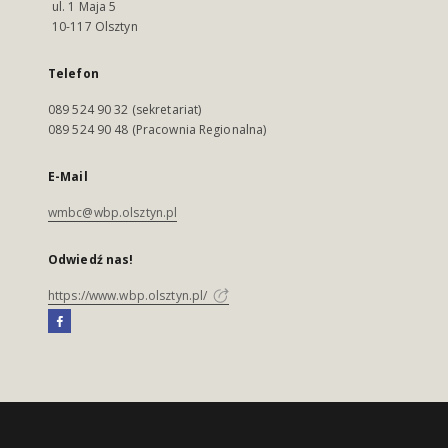
ul. 1 Maja 5
10-117 Olsztyn
Telefon
089 524 90 32 (sekretariat)
089 524 90 48 (Pracownia Regionalna)
E-Mail
wmbc@wbp.olsztyn.pl
Odwiedź nas!
https://www.wbp.olsztyn.pl/