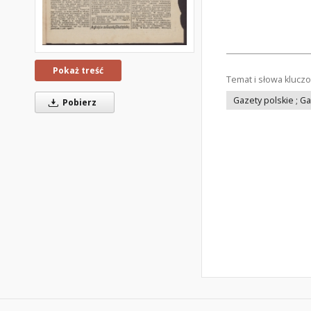
Pokaż treść
Temat i słowa klucz
Gazety polskie ; G
Pobierz