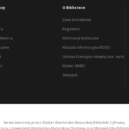
ksy
O Bibliotece
Dane kontaktowe
ca
Regulamin
łtwórca
Informacje techniczne
zanie
Klauzula informacyjna RODO
t
Umowa licencyjna niewyłączna - wzór
es
Klaster WMBC
Statystyki
Serwis tworzony przez: Klaster Warmińsko-Mazurskiej Biblioteki Cyfrowej.
tra są: Uniwersytet Warmińsko-Mazurski w Olsztynie oraz Wojewódzka Bibliote