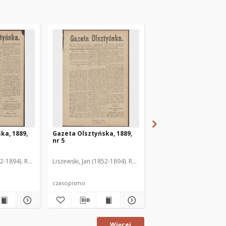
ka, 1889,
Gazeta Olsztyńska, 1889,
Gazeta Olsztyńska, 1
nr 5
nr 6
52-1894). Red.
Liszewski, Jan (1852-1894). Red.
Liszewski, Jan (1852-189
czasopismo
czasopismo
Więcej