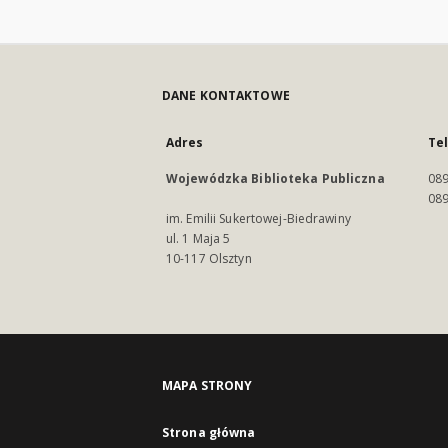
DANE KONTAKTOWE
Adres
Te
Wojewódzka Biblioteka Publiczna
089
089
im. Emilii Sukertowej-Biedrawiny
ul. 1 Maja 5
10-117 Olsztyn
MAPA STRONY
Strona główna