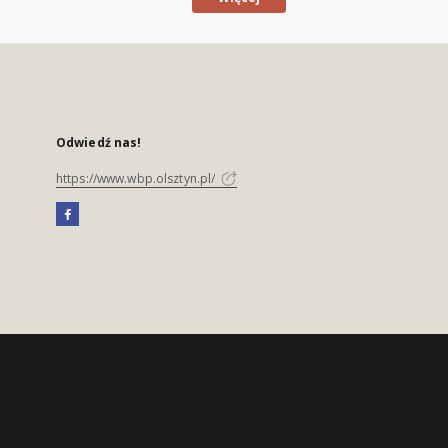
Odwiedź nas!
https://www.wbp.olsztyn.pl/