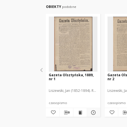
OBIEKTY
podobne
Gazeta Olsztyńska, 1889,
Gazeta Ols
nr 1
nr 2
Liszewski, Jan (1852-1894). Red.
Liszewski, J
czasopismo
czasopismo