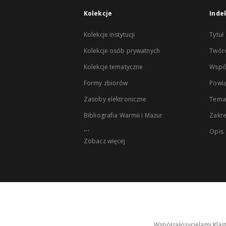
Kolekcje
Inde
Kolekcje instytucji
Tytuł
Kolekcje osób prywatnych
Twór
Kolekcje tematyczne
Wspó
Formy zbiorów
Powią
Zasoby elektroniczne
Tema
Bibliografia Warmii i Mazur
Zakr
...
Opis
Zobacz więcej
Współzałożycielami Klas