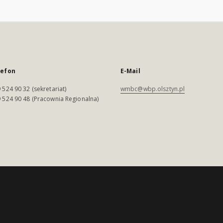
lefon
E-Mail
 524 90 32 (sekretariat)
wmbc@wbp.olsztyn.pl
 524 90 48 (Pracownia Regionalna)