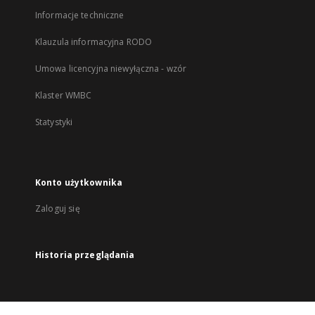
Informacje techniczne
Klauzula informacyjna RODO
Umowa licencyjna niewyłączna - wzór
Klaster WMBC
Statystyki
Konto użytkownika
Zaloguj się
Historia przeglądania