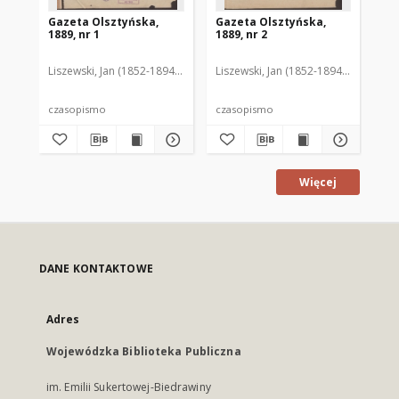
Gazeta Olsztyńska,
Gazeta Olsztyńska,
Ga
1889, nr 1
1889, nr 2
188
Liszewski, Jan (1852-1894). Red.
Liszewski, Jan (1852-1894). Red.
Lis
czasopismo
czasopismo
cz
Więcej
DANE KONTAKTOWE
Adres
Wojewódzka Biblioteka Publiczna
im. Emilii Sukertowej-Biedrawiny