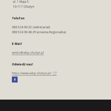
ul. 1 Maja 5
10-117 Olsztyn
Telefon
089 524 90 32 (sekretariat)
089 524 90 48 (Pracownia Regionalna)
E-Mail
wmbc@wbp.olsztyn.pl
Odwiedź nas!
https://www.wbp.olsztyn.pl/