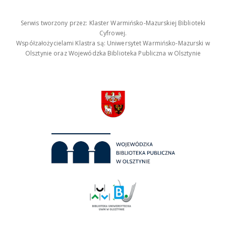
Serwis tworzony przez: Klaster Warmińsko-Mazurskiej Biblioteki
Cyfrowej.
Współzałożycielami Klastra są: Uniwersytet Warmińsko-Mazurski w
Olsztynie oraz Wojewódzka Biblioteka Publiczna w Olsztynie