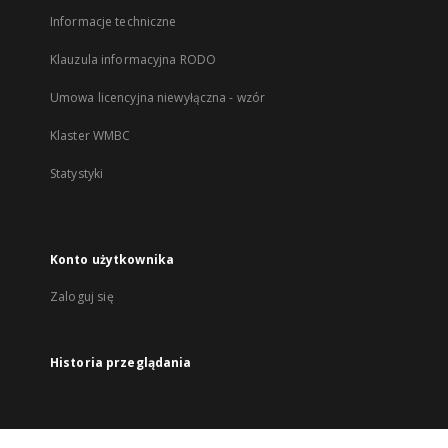
Informacje techniczne
Klauzula informacyjna RODO
Umowa licencyjna niewyłączna - wzór
Klaster WMBC
Statystyki
Konto użytkownika
Zaloguj się
Historia przeglądania