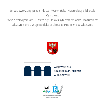
Serwis tworzony przez: Klaster Warmińsko-Mazurskiej Biblioteki
Cyfrowej.
Współzałożycielami Klastra są: Uniwersytet Warmińsko-Mazurski w
Olsztynie oraz Wojewódzka Biblioteka Publiczna w Olsztynie