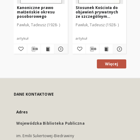
Kanoniczne prawo
Stosunek Kościoła do
Z 
małżeńskie okresu
objawień prywatnych
ro
posoborowego
ze szczególnym
ma
uwzględnieniem
Pawluk, Tadeusz (1928- )
Pawluk, Tadeusz (1928- )
Paw
wydarzeń
gietrzwałdzkich
artykuł
artykuł
art
Więcej
DANE KONTAKTOWE
Adres
Wojewódzka Biblioteka Publiczna
im. Emilii Sukertowej-Biedrawiny