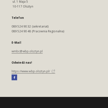
ul. 1 Maja 5
10-117 Olsztyn
Telefon
089 524 90 32 (sekretariat)
089 524 90 48 (Pracownia Regionalna)
E-Mail
wmbc@wbp.olsztyn.pl
Odwiedź nas!
https://www.wbp.olsztyn.pl/