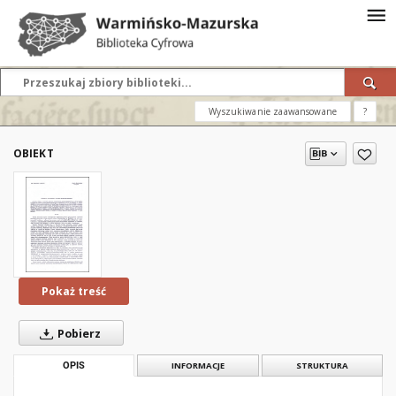
Wyszukiwanie zaawansowane
?
OBIEKT
Pokaż treść
Pobierz
OPIS
INFORMACJE
STRUKTURA