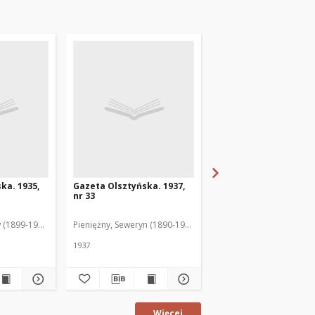
ka. 1935,
Gazeta Olsztyńska. 1937,
Gazeta Olsztyńska. 1
nr 33
nr 17
 (1899-1975). Red.
Pieniężny, Seweryn (1890-1940). Red.
Jankowski, Wacław (1899
1937
1936
Więcej