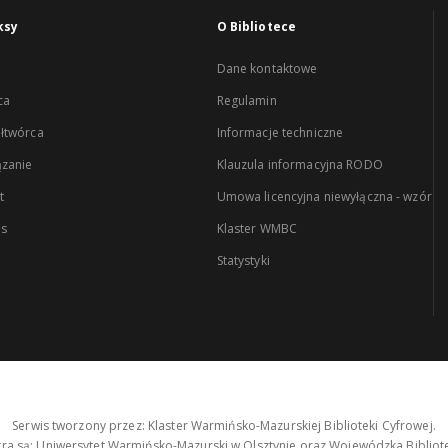
ksy
O Bibliotece
Dane kontaktowe
ca
Regulamin
łtwórca
Informacje techniczne
zanie
Klauzula informacyjna RODO
t
Umowa licencyjna niewyłączna - wzór
es
Klaster WMBC
Statystyki
Serwis tworzony przez: Klaster Warmińsko-Mazurskiej Biblioteki Cyfrowej.
tra są: Uniwersytet Warmińsko-Mazurski w Olsztynie oraz Wojewódzka Bibliote