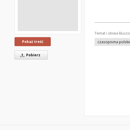
Temat i słowa klucz
Pokaż treść
czasopisma polski
Pobierz