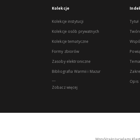
Kolekcje
Inde
Kolekcje instytucji
Tytuł
Kolekcje osób prywatnych
Twór
Kolekcje tematyczne
Wspó
Formy zbiorów
Powią
Zasoby elektroniczne
Tema
Bibliografia Warmii i Mazur
Zakr
...
Opis
Zobacz więcej
Współzałożycielami Klas