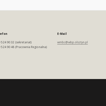
lefon
E-Mail
 524 90 32 (sekretariat)
wmbc@wbp.olsztyn.pl
 524 90 48 (Pracownia Regionalna)