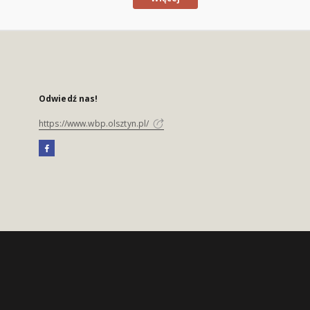
Odwiedź nas!
https://www.wbp.olsztyn.pl/