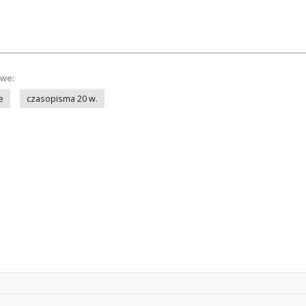
owe:
e
czasopisma 20 w.