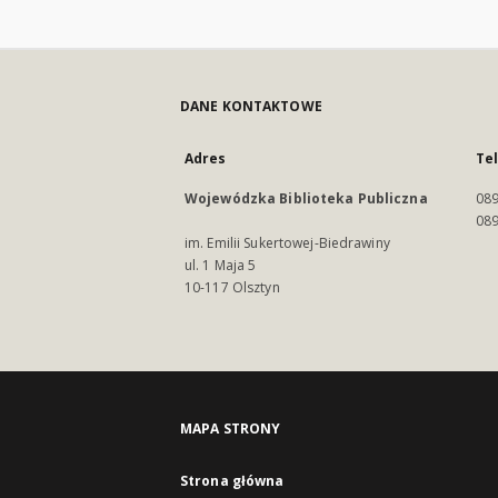
DANE KONTAKTOWE
Adres
Te
Wojewódzka Biblioteka Publiczna
089
089
im. Emilii Sukertowej-Biedrawiny
ul. 1 Maja 5
10-117 Olsztyn
MAPA STRONY
Strona główna