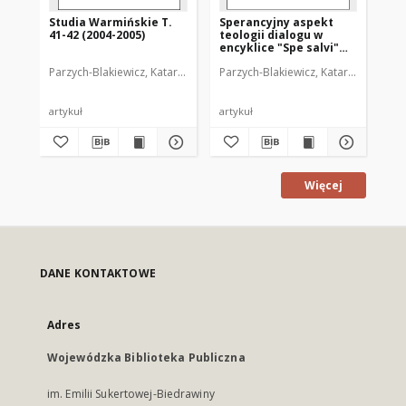
Studia Warmińskie T.
Sperancyjny aspekt
Wy
41-42 (2004-2005)
teologii dialogu w
śr
encyklice "Spe salvi"
pr
Benedykta XVI
Parzych-Blakiewicz, Katarzyna (1968- )
Parzych-Blakiewicz, Katarzyna (1968-
Par
artykuł
artykuł
art
Więcej
DANE KONTAKTOWE
Adres
Wojewódzka Biblioteka Publiczna
im. Emilii Sukertowej-Biedrawiny