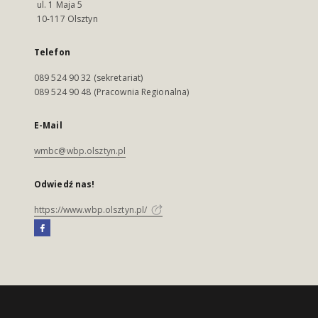
ul. 1 Maja 5
10-117 Olsztyn
Telefon
089 524 90 32 (sekretariat)
089 524 90 48 (Pracownia Regionalna)
E-Mail
wmbc@wbp.olsztyn.pl
Odwiedź nas!
https://www.wbp.olsztyn.pl/