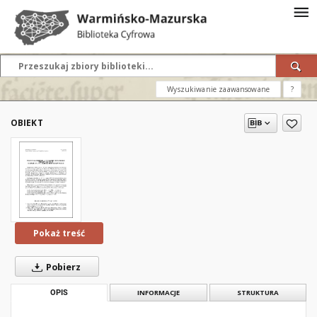
Wyszukiwanie zaawansowane
?
OBIEKT
Pokaż treść
Pobierz
OPIS
INFORMACJE
STRUKTURA