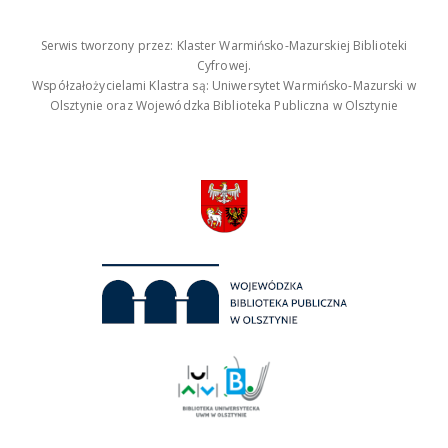
Serwis tworzony przez: Klaster Warmińsko-Mazurskiej Biblioteki
Cyfrowej.
Współzałożycielami Klastra są: Uniwersytet Warmińsko-Mazurski w
Olsztynie oraz Wojewódzka Biblioteka Publiczna w Olsztynie