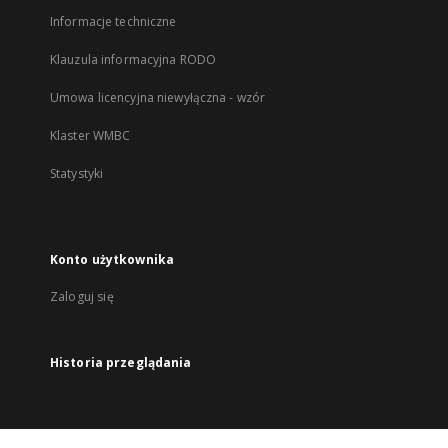
Informacje techniczne
Klauzula informacyjna RODO
Umowa licencyjna niewyłączna - wzór
Klaster WMBC
Statystyki
Konto użytkownika
Zaloguj się
Historia przeglądania