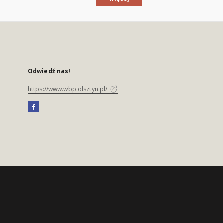
Odwiedź nas!
https://www.wbp.olsztyn.pl/