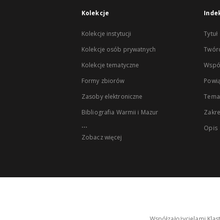
Kolekcje
Inde
Kolekcje instytucji
Tytuł
Kolekcje osób prywatnych
Twór
Kolekcje tematyczne
Wspó
Formy zbiorów
Powią
Zasoby elektroniczne
Tema
Bibliografia Warmii i Mazur
Zakr
...
Opis
Zobacz więcej
Współzałożycielami Klas