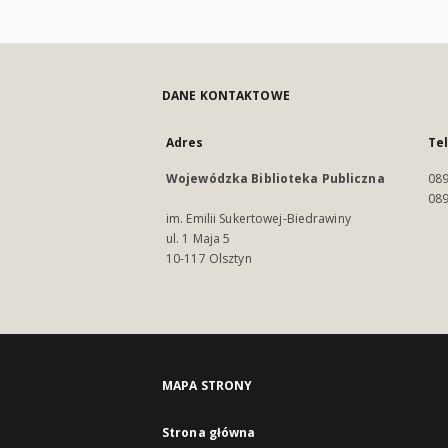
DANE KONTAKTOWE
Adres
Te
Wojewódzka Biblioteka Publiczna
089
089
im. Emilii Sukertowej-Biedrawiny
ul. 1 Maja 5
10-117 Olsztyn
MAPA STRONY
Strona główna