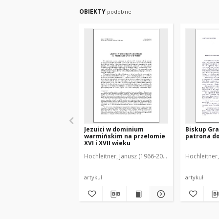
OBIEKTY
podobne
Jezuici w dominium
Biskup Gra
warmińskim na przełomie
patrona d
XVI i XVII wieku
Hochleitner, Janusz (1966-2018)
Hochleitner,
artykuł
artykuł