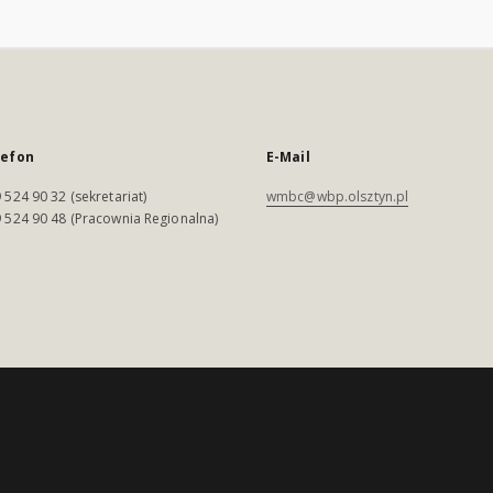
lefon
E-Mail
 524 90 32 (sekretariat)
wmbc@wbp.olsztyn.pl
 524 90 48 (Pracownia Regionalna)