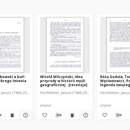
bowski a kult
Witold Wilczyński, Idea
Róża Godula, T
obrego imienia
przyrody w historii myśli
Węcławowicz, P
geograficznej : [recenzja]
legenda święte
Wojciecha. Spoj
 Janusz (1966-2018)
Hochleitner, Janusz (1966-2018)
Hochleitner, Janu
antropologiczne
[recenzja]
artykuł
artykuł