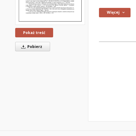
Więcej
Pokaż treść
Pobierz