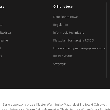
ksy
O Bibliotece
Dane kontaktowe
ca
Regulamin
łtwórca
Informacje techniczne
zanie
Klauzula informacyjna RODO
t
Umowa licencyjna niewyłączna - wzór
es
Klaster WMBC
Statystyki
Serwis tworzony przez: Klaster Warmińsko-Mazurskiej Biblioteki Cyfrowej.
tra są: Uniwersytet Warmińsko-Mazurski w Olsztynie oraz Wojewódzka Bibliote