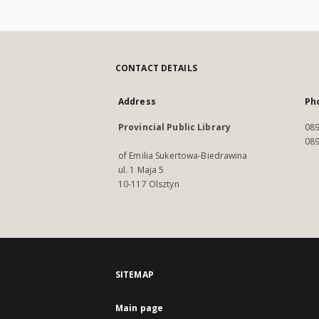
CONTACT DETAILS
Address
Ph
Provincial Public Library
089
089
of Emilia Sukertowa-Biedrawina
ul. 1 Maja 5
10-117 Olsztyn
SITEMAP
Main page