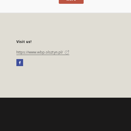
Visit us!
https://www.wbp.olsztyn.pl/