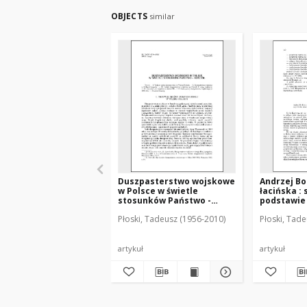
OBJECTS
similar
Duszpasterstwo wojskowe
Andrzej Bok
w Polsce w świetle
łacińska :
stosunków Państwo -
podstawie
Kościół
historiozo
Płoski, Tadeusz (1956-2010)
Płoski, Tad
Konecznego
artykuł
artykuł