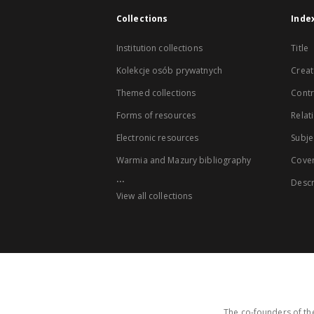
Collections
Inde
Institution collections
Title
Kolekcje osób prywatnych
Creat
Themed collections
Contr
Forms of resources
Relat
Electronic resources
Subje
Warmia and Mazury bibliography
Cove
...
Descr
View all collections
The co-founders of the