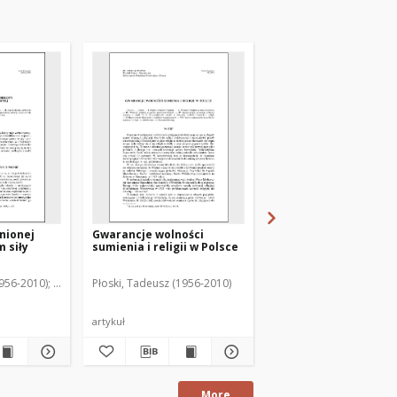
nionej
Gwarancje wolności
Wolność religii. Wybó
 siły
sumienia i religii w Polsce
materiałów. Dokume
Orzecznictwo, tł. i op
T. Jasudowicz : [recen
1956-2010)
Guzowski, Jan (1955- ). Redaktor naczelny
Płoski, Tadeusz (1956-2010)
Płoski, Tadeusz (1956-2
artykuł
artykuł
More