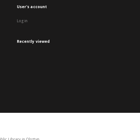
User's account
Log in
Recently viewed
lic Library in Olsztyn.