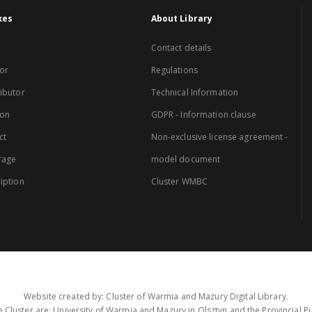
xes
About Library
Contact details
or
Regulations
ibutor
Technical Information
ion
GDPR - Information clause
ct
Non-exclusive license agreement -
rage
model document
iption
Cluster WMBC
Website created by: Cluster of Warmia and Mazury Digital Library.
 Cluster are: University of Warmia and Mazury in Olsztyn and the Provincial Pub