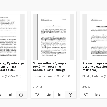
iej, Cywilizacja
Sprawiedliwość, wojna i
Prawo do upraw
 studium na
pokój w nauczaniu
obrony z użyciem
 dorobku
Kościoła katolickiego
militarnej
ficznego Feliksa
eusz (1956-2010)
Płoski, Tadeusz (1956-2010)
Płoski, Tadeusz (
 : [recenzja]
artykuł
artykuł