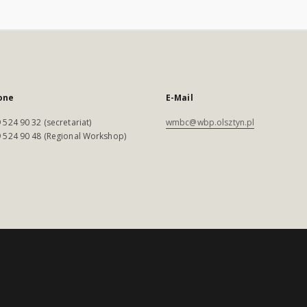
one
E-Mail
 524 90 32 (secretariat)
wmbc@wbp.olsztyn.pl
 524 90 48 (Regional Workshop)