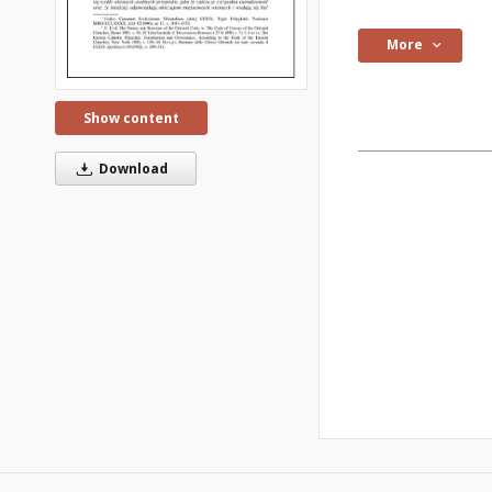
More
Show content
Download