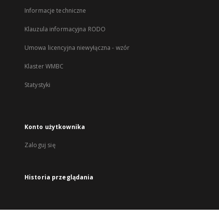
Informacje techniczne
Klauzula informacyjna RODO
Umowa licencyjna niewyłączna - wzór
Klaster WMBC
Statystyki
Konto użytkownika
Zaloguj się
Historia przeglądania