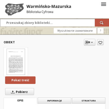
Wyszukiwanie zaawansowane
?
OBIEKT
Pokaż treść
Pobierz
OPIS
INFORMACJE
STRUKTURA