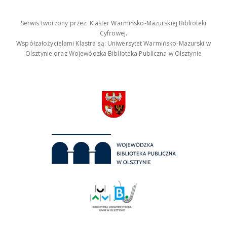
Serwis tworzony przez: Klaster Warmińsko-Mazurskiej Biblioteki
Cyfrowej.
Współzałożycielami Klastra są: Uniwersytet Warmińsko-Mazurski w
Olsztynie oraz Wojewódzka Biblioteka Publiczna w Olsztynie