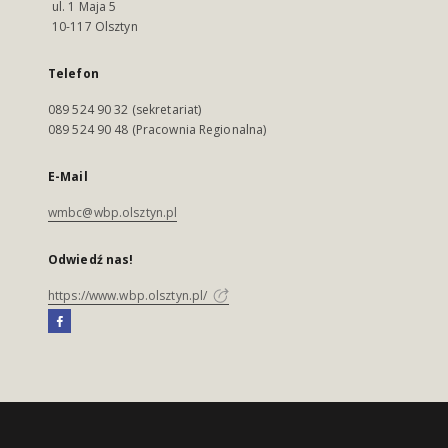
ul. 1 Maja 5
10-117 Olsztyn
Telefon
089 524 90 32 (sekretariat)
089 524 90 48 (Pracownia Regionalna)
E-Mail
wmbc@wbp.olsztyn.pl
Odwiedź nas!
https://www.wbp.olsztyn.pl/