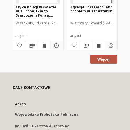
Etyka Policji w świetle
Agresja i przemoc jako
III. Europejskiego
problem duszpasterski
Sympozjum Policji,
Kościołów i Państw :
Wiszowaty, Edward (1949- )
Wiszowaty, Edward (1949- )
"Europa jutra, jaka
etyka policjanta?"
artykuł
artykuł
Więcej
DANE KONTAKTOWE
Adres
Wojewódzka Biblioteka Publiczna
im. Emilii Sukertowej-Biedrawiny