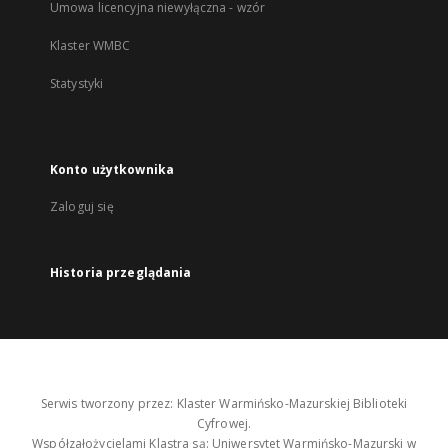
Umowa licencyjna niewyłączna - wzór
Klaster WMBC
Statystyki
Konto użytkownika
Zaloguj się
Historia przeglądania
Serwis tworzony przez: Klaster Warmińsko-Mazurskiej Biblioteki
Cyfrowej.
Współzałożycielami Klastra są: Uniwersytet Warmińsko-Mazurski w