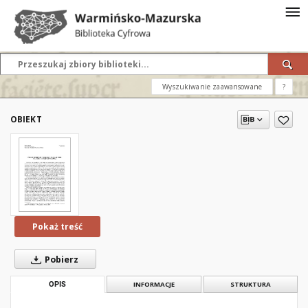
Wyszukiwanie zaawansowane
?
OBIEKT
Pokaż treść
Pobierz
OPIS
INFORMACJE
STRUKTURA