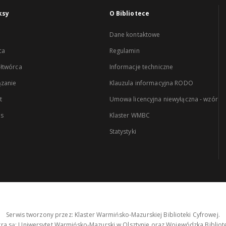
ksy
O Bibliotece
Dane kontaktowe
ca
Regulamin
łtwórca
Informacje techniczne
zanie
Klauzula informacyjna RODO
t
Umowa licencyjna niewyłączna - wzór
es
Klaster WMBC
Statystyki
Serwis tworzony przez: Klaster Warmińsko-Mazurskiej Biblioteki Cyfrowej.
tra są: Uniwersytet Warmińsko-Mazurski w Olsztynie oraz Wojewódzka Bibliote