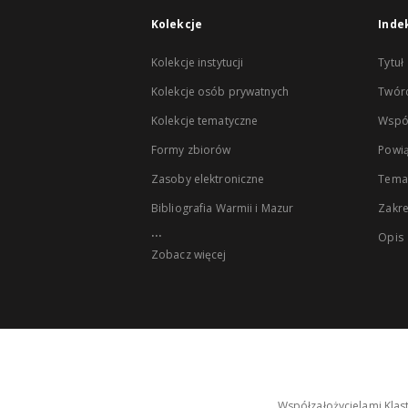
Kolekcje
Inde
Kolekcje instytucji
Tytuł
Kolekcje osób prywatnych
Twór
Kolekcje tematyczne
Wspó
Formy zbiorów
Powią
Zasoby elektroniczne
Tema
Bibliografia Warmii i Mazur
Zakr
...
Opis
Zobacz więcej
Współzałożycielami Klas