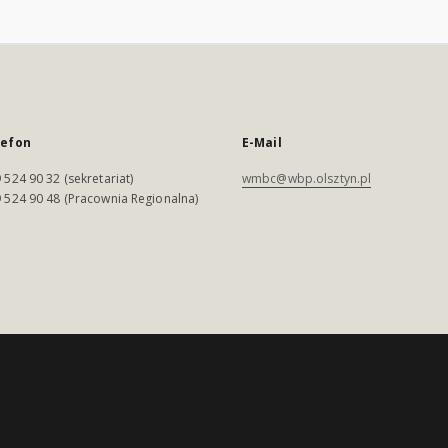
lefon
E-Mail
 524 90 32 (sekretariat)
wmbc@wbp.olsztyn.pl
 524 90 48 (Pracownia Regionalna)