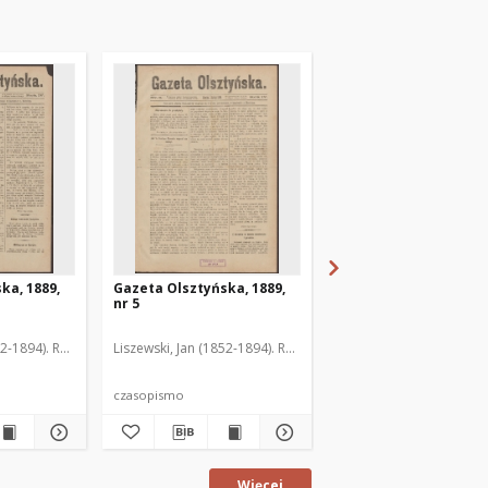
ka, 1889,
Gazeta Olsztyńska, 1889,
Gazeta Olsztyńska, 1
nr 5
nr 6
52-1894). Red.
Liszewski, Jan (1852-1894). Red.
Liszewski, Jan (1852-189
czasopismo
czasopismo
Więcej