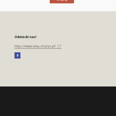
Odwiedź nas!
https://www.wbp.olsztyn.pl/