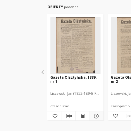
OBIEKTY
podobne
Gazeta Olsztyńska, 1889,
Gazeta Ols
nr 1
nr 2
Liszewski, Jan (1852-1894). Red.
Liszewski, J
czasopismo
czasopismo