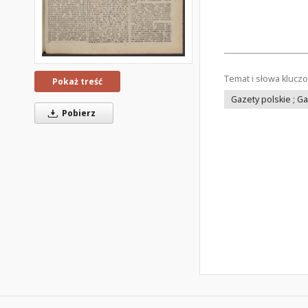
Temat i słowa klucz
Pokaż treść
Gazety polskie ; G
Pobierz