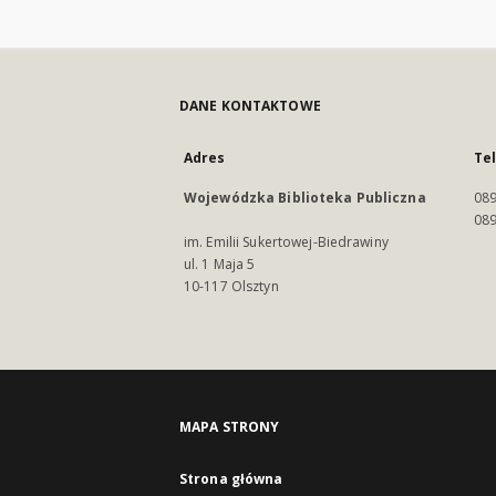
DANE KONTAKTOWE
Adres
Te
Wojewódzka Biblioteka Publiczna
089
089
im. Emilii Sukertowej-Biedrawiny
ul. 1 Maja 5
10-117 Olsztyn
MAPA STRONY
Strona główna