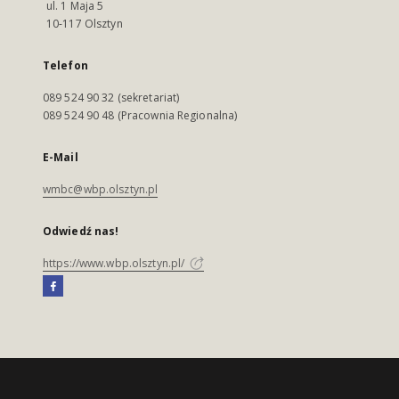
ul. 1 Maja 5
10-117 Olsztyn
Telefon
089 524 90 32 (sekretariat)
089 524 90 48 (Pracownia Regionalna)
E-Mail
wmbc@wbp.olsztyn.pl
Odwiedź nas!
https://www.wbp.olsztyn.pl/