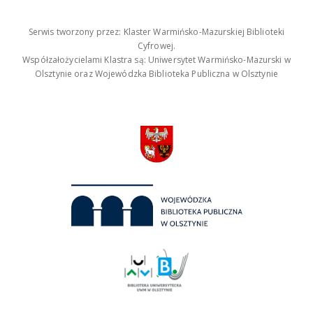
Serwis tworzony przez: Klaster Warmińsko-Mazurskiej Biblioteki
Cyfrowej.
Współzałożycielami Klastra są: Uniwersytet Warmińsko-Mazurski w
Olsztynie oraz Wojewódzka Biblioteka Publiczna w Olsztynie