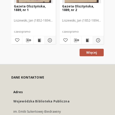
Gazeta Olsztyńska,
Gazeta Olsztyńska,
Ga
1889, nr 1
1889, nr 2
188
Liszewski, Jan (1852-1894). Red.
Liszewski, Jan (1852-1894). Red.
Lis
czasopismo
czasopismo
cz
Więcej
DANE KONTAKTOWE
Adres
Wojewódzka Biblioteka Publiczna
im. Emilii Sukertowej-Biedrawiny