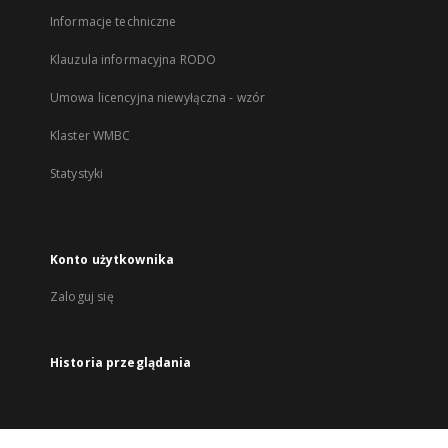
Informacje techniczne
Klauzula informacyjna RODO
Umowa licencyjna niewyłączna - wzór
Klaster WMBC
Statystyki
Konto użytkownika
Zaloguj się
Historia przeglądania