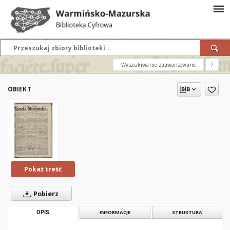
Wyszukiwanie zaawansowane
?
OBIEKT
Pokaż treść
Pobierz
OPIS
INFORMACJE
STRUKTURA