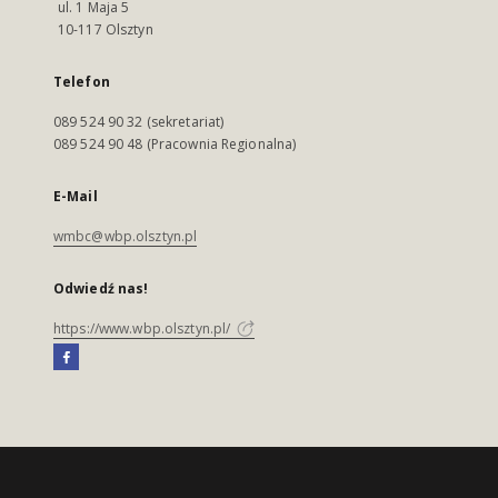
ul. 1 Maja 5
10-117 Olsztyn
Telefon
089 524 90 32 (sekretariat)
089 524 90 48 (Pracownia Regionalna)
E-Mail
wmbc@wbp.olsztyn.pl
Odwiedź nas!
https://www.wbp.olsztyn.pl/