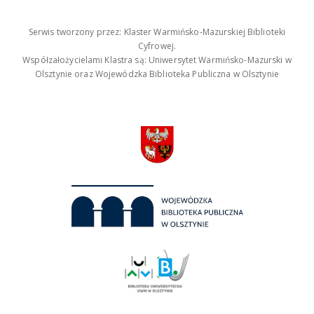
Serwis tworzony przez: Klaster Warmińsko-Mazurskiej Biblioteki
Cyfrowej.
Współzałożycielami Klastra są: Uniwersytet Warmińsko-Mazurski w
Olsztynie oraz Wojewódzka Biblioteka Publiczna w Olsztynie