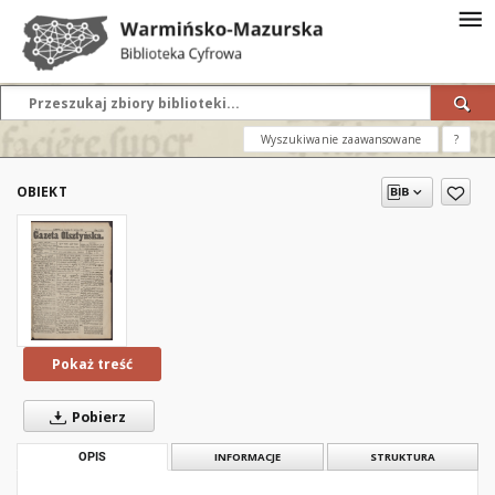
Wyszukiwanie zaawansowane
?
OBIEKT
Pokaż treść
Pobierz
OPIS
INFORMACJE
STRUKTURA