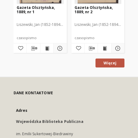
Gazeta Olsztyńska,
Gazeta Olsztyńska,
Ga
1889, nr 1
1889, nr 2
188
Liszewski, Jan (1852-1894). Red.
Liszewski, Jan (1852-1894). Red.
Lis
czasopismo
czasopismo
cz
Więcej
DANE KONTAKTOWE
Adres
Wojewódzka Biblioteka Publiczna
im. Emilii Sukertowej-Biedrawiny