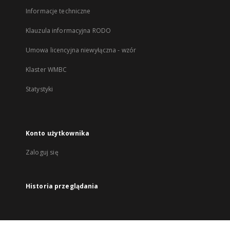
Informacje techniczne
Klauzula informacyjna RODO
Umowa licencyjna niewyłączna - wzór
Klaster WMBC
Statystyki
Konto użytkownika
Zaloguj się
Historia przeglądania