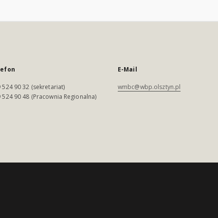
lefon
E-Mail
 524 90 32 (sekretariat)
wmbc@wbp.olsztyn.pl
 524 90 48 (Pracownia Regionalna)