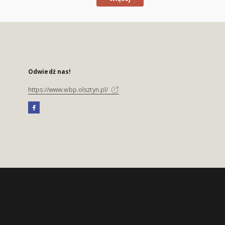
Odwiedź nas!
https://www.wbp.olsztyn.pl/