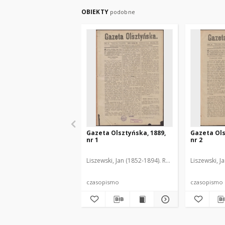
OBIEKTY
podobne
Gazeta Olsztyńska, 1889,
Gazeta Ols
nr 1
nr 2
Liszewski, Jan (1852-1894). Red.
Liszewski, J
czasopismo
czasopismo