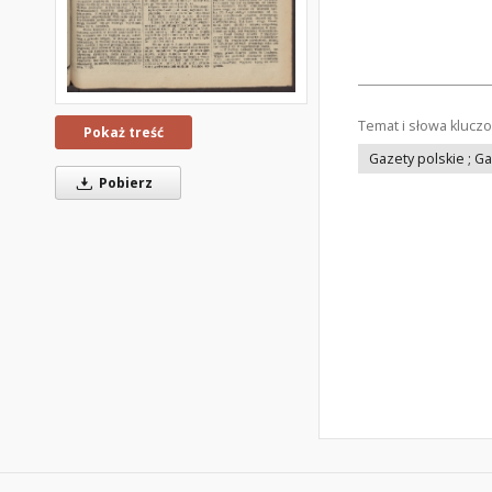
Temat i słowa klucz
Pokaż treść
Gazety polskie ; G
Pobierz