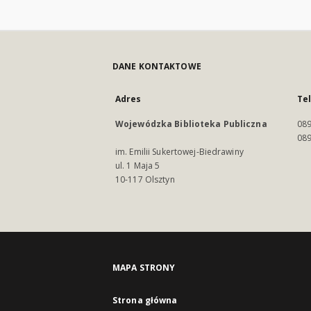
DANE KONTAKTOWE
Adres
Te
Wojewódzka Biblioteka Publiczna
089
089
im. Emilii Sukertowej-Biedrawiny
ul. 1 Maja 5
10-117 Olsztyn
MAPA STRONY
Strona główna