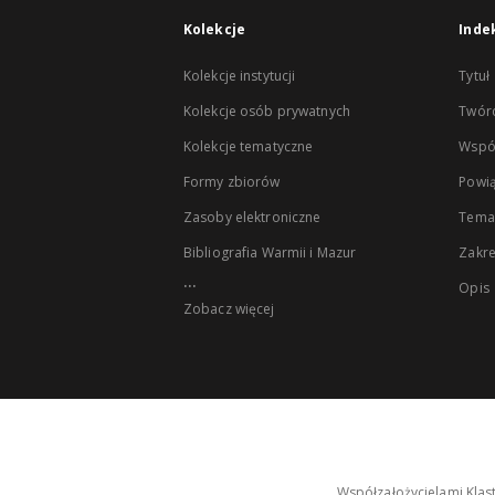
Kolekcje
Inde
Kolekcje instytucji
Tytuł
Kolekcje osób prywatnych
Twór
Kolekcje tematyczne
Wspó
Formy zbiorów
Powią
Zasoby elektroniczne
Tema
Bibliografia Warmii i Mazur
Zakr
...
Opis
Zobacz więcej
Współzałożycielami Klas