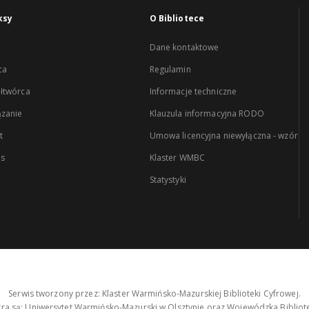
ksy
O Bibliotece
Dane kontaktowe
ca
Regulamin
łtwórca
Informacje techniczne
zanie
Klauzula informacyjna RODO
t
Umowa licencyjna niewyłączna - wzór
es
Klaster WMBC
Statystyki
Serwis tworzony przez: Klaster Warmińsko-Mazurskiej Biblioteki Cyfrowej.
tra są: Uniwersytet Warmińsko-Mazurski w Olsztynie oraz Wojewódzka Bibliote