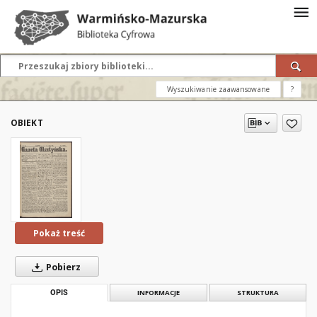
Wyszukiwanie zaawansowane
?
OBIEKT
Pokaż treść
Pobierz
OPIS
INFORMACJE
STRUKTURA