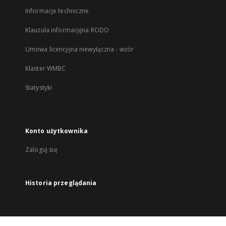
Informacje techniczne
Klauzula informacyjna RODO
Umowa licencyjna niewyłączna - wzór
Klaster WMBC
Statystyki
Konto użytkownika
Zaloguj się
Historia przeglądania