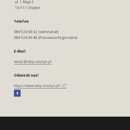
ul. 1 Maja 5
10-117 Olsztyn
Telefon
089 524 90 32 (sekretariat)
089 524 90 48 (Pracownia Regionalna)
E-Mail
wmbc@wbp.olsztyn.pl
Odwiedź nas!
https://www.wbp.olsztyn.pl/