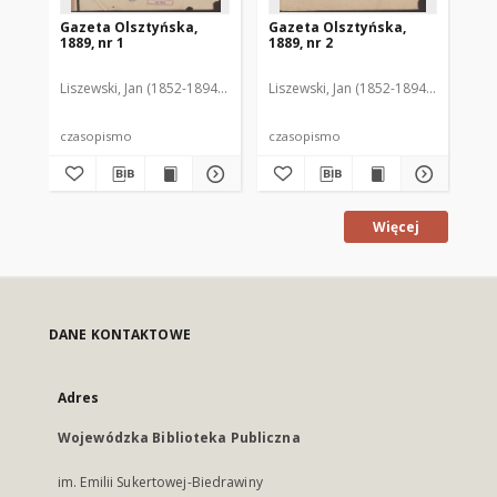
Gazeta Olsztyńska,
Gazeta Olsztyńska,
Ga
1889, nr 1
1889, nr 2
188
Liszewski, Jan (1852-1894). Red.
Liszewski, Jan (1852-1894). Red.
Lis
czasopismo
czasopismo
cz
Więcej
DANE KONTAKTOWE
Adres
Wojewódzka Biblioteka Publiczna
im. Emilii Sukertowej-Biedrawiny