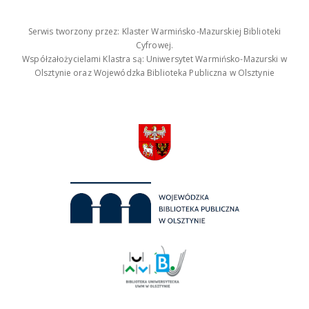
Serwis tworzony przez: Klaster Warmińsko-Mazurskiej Biblioteki
Cyfrowej.
Współzałożycielami Klastra są: Uniwersytet Warmińsko-Mazurski w
Olsztynie oraz Wojewódzka Biblioteka Publiczna w Olsztynie