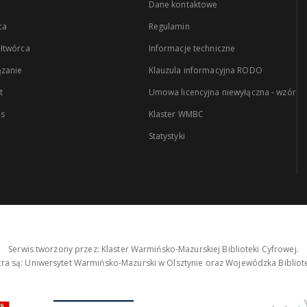
Dane kontaktowe
ca
Regulamin
łtwórca
Informacje techniczne
zanie
Klauzula informacyjna RODO
t
Umowa licencyjna niewyłączna - wzór
es
Klaster WMBC
Statystyki
Serwis tworzony przez: Klaster Warmińsko-Mazurskiej Biblioteki Cyfrowej.
tra są: Uniwersytet Warmińsko-Mazurski w Olsztynie oraz Wojewódzka Bibliote