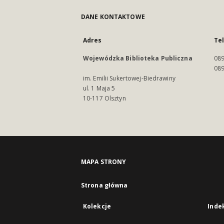
DANE KONTAKTOWE
Adres
Te
Wojewódzka Biblioteka Publiczna
089
089
im. Emilii Sukertowej-Biedrawiny
ul. 1 Maja 5
10-117 Olsztyn
MAPA STRONY
Strona główna
Kolekcje
Inde