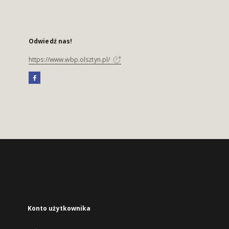
Odwiedź nas!
https://www.wbp.olsztyn.pl/
Konto użytkownika