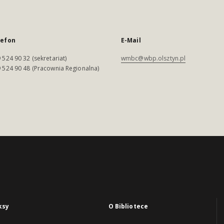
lefon
E-Mail
 524 90 32 (sekretariat)
wmbc@wbp.olsztyn.pl
 524 90 48 (Pracownia Regionalna)
ksy
O Bibliotece