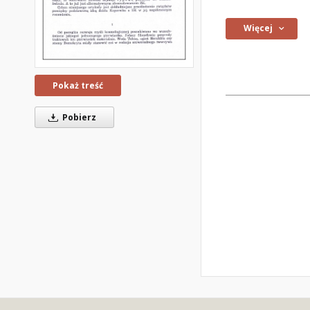
Więcej
Pokaż treść
Pobierz