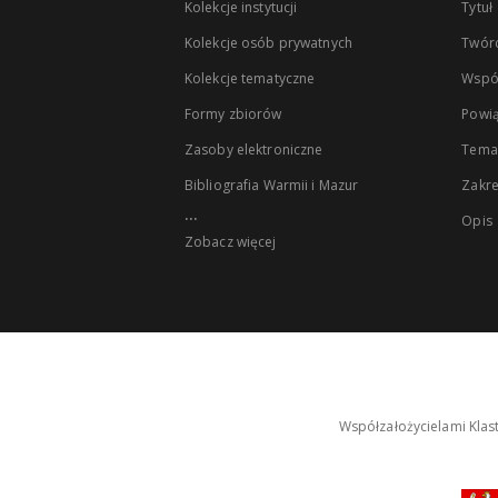
Kolekcje instytucji
Tytuł
Kolekcje osób prywatnych
Twór
Kolekcje tematyczne
Wspó
Formy zbiorów
Powią
Zasoby elektroniczne
Tema
Bibliografia Warmii i Mazur
Zakr
...
Opis
Zobacz więcej
Współzałożycielami Klas