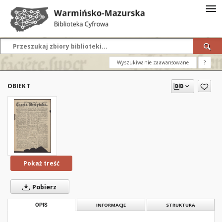
Wyszukiwanie zaawansowane
?
OBIEKT
Pokaż treść
Pobierz
OPIS
INFORMACJE
STRUKTURA