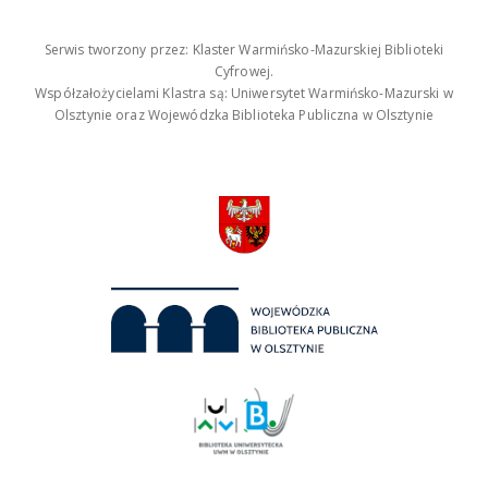
Serwis tworzony przez: Klaster Warmińsko-Mazurskiej Biblioteki
Cyfrowej.
Współzałożycielami Klastra są: Uniwersytet Warmińsko-Mazurski w
Olsztynie oraz Wojewódzka Biblioteka Publiczna w Olsztynie