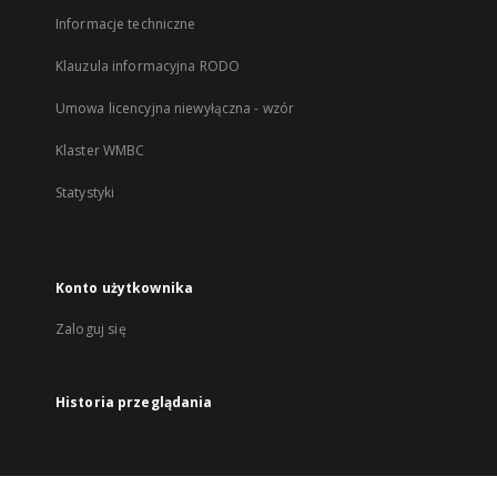
Informacje techniczne
Klauzula informacyjna RODO
Umowa licencyjna niewyłączna - wzór
Klaster WMBC
Statystyki
Konto użytkownika
Zaloguj się
Historia przeglądania