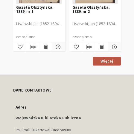
Gazeta Olsztyńska,
Gazeta Olsztyńska,
Ga
1889, nr 1
1889, nr 2
188
Liszewski, Jan (1852-1894). Red.
Liszewski, Jan (1852-1894). Red.
Lis
czasopismo
czasopismo
cz
Więcej
DANE KONTAKTOWE
Adres
Wojewódzka Biblioteka Publiczna
im. Emilii Sukertowej-Biedrawiny