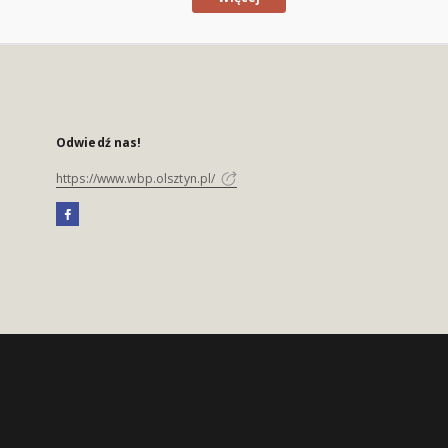
Odwiedź nas!
https://www.wbp.olsztyn.pl/