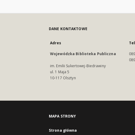
DANE KONTAKTOWE
Adres
Te
Wojewódzka Biblioteka Publiczna
089
089
im. Emilii Sukertowej-Biedrawiny
ul. 1 Maja 5
10-117 Olsztyn
MAPA STRONY
Strona główna