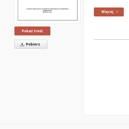
Więcej
Pokaż treść
Pobierz