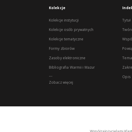
Kolekcje
Inde
Kolekcje instytucji
Tytuł
Kolekcje osób prywatnych
Twór
Kolekcje tematyczne
Wspó
Formy zbiorów
Powią
Zasoby elektroniczne
Tema
Bibliografia Warmii i Mazur
Zakr
...
Opis
Zobacz więcej
Współzałożycielami Klas