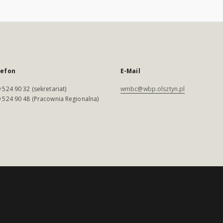
lefon
E-Mail
 524 90 32 (sekretariat)
wmbc@wbp.olsztyn.pl
 524 90 48 (Pracownia Regionalna)