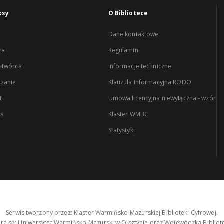
ksy
O Bibliotece
Dane kontaktowe
ca
Regulamin
łtwórca
Informacje techniczne
zanie
Klauzula informacyjna RODO
t
Umowa licencyjna niewyłączna - wzór
es
Klaster WMBC
Statystyki
Serwis tworzony przez: Klaster Warmińsko-Mazurskiej Biblioteki Cyfrowej.
tra są: Uniwersytet Warmińsko-Mazurski w Olsztynie oraz Wojewódzka Bibliote