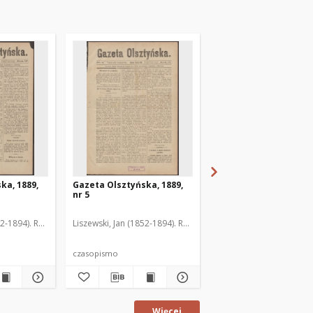
ka, 1889,
Gazeta Olsztyńska, 1889,
Gazeta Olsztyńska, 1
nr 5
nr 6
52-1894). Red.
Liszewski, Jan (1852-1894). Red.
Liszewski, Jan (1852-189
czasopismo
czasopismo
Więcej