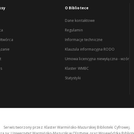
ksy
O Bibliotece
Dane kontaktowe
ca
Regulamin
łtwórca
Informacje techniczne
zanie
Klauzula informacyjna RODO
t
Umowa licencyjna niewyłączna - wzór
es
Klaster WMBC
Statystyki
Serwis tworzony przez: Klaster Warmińsko-Mazurskiej Biblioteki Cyfrowej.
tra są: Uniwersytet Warmińsko-Mazurski w Olsztynie oraz Wojewódzka Bibliote