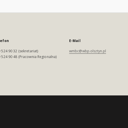
lefon
E-Mail
 524 90 32 (sekretariat)
wmbc@wbp.olsztyn.pl
 524 90 48 (Pracownia Regionalna)