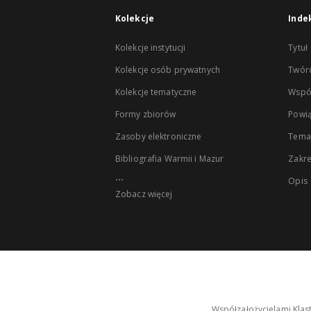
Kolekcje
Inde
Kolekcje instytucji
Tytuł
Kolekcje osób prywatnych
Twór
Kolekcje tematyczne
Wspó
Formy zbiorów
Powią
Zasoby elektroniczne
Tema
Bibliografia Warmii i Mazur
Zakr
...
Opis
Zobacz więcej
Współzałożycielami Klas