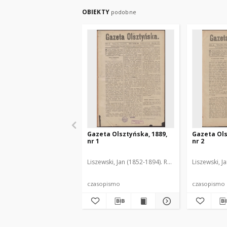
OBIEKTY
podobne
Gazeta Olsztyńska, 1889,
Gazeta Ols
nr 1
nr 2
Liszewski, Jan (1852-1894). Red.
Liszewski, J
czasopismo
czasopismo