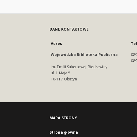
DANE KONTAKTOWE
Adres
Te
Wojewódzka Biblioteka Publiczna
089
089
im. Emilii Sukertowej-Biedrawiny
ul. 1 Maja 5
10-117 Olsztyn
MAPA STRONY
Strona główna