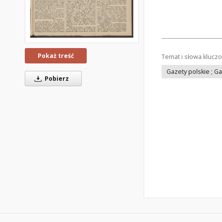
Pokaż treść
Temat i słowa klucz
Gazety polskie ; G
Pobierz