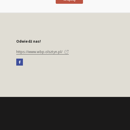
Odwiedź nas!
https://www.wbp.olsztyn.pl/