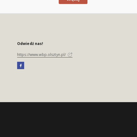
Odwiedź nas!
https://www.wbp.olsztyn.pl/