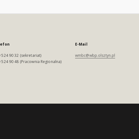
lefon
E-Mail
 524 90 32 (sekretariat)
wmbc@wbp.olsztyn.pl
 524 90 48 (Pracownia Regionalna)