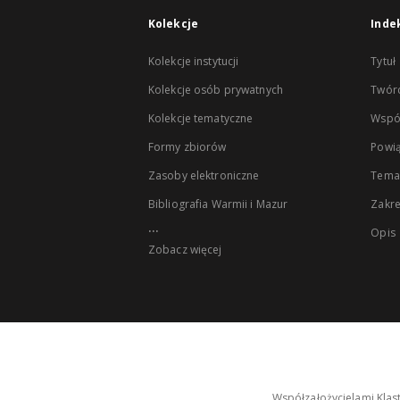
Kolekcje
Inde
Kolekcje instytucji
Tytuł
Kolekcje osób prywatnych
Twór
Kolekcje tematyczne
Wspó
Formy zbiorów
Powią
Zasoby elektroniczne
Tema
Bibliografia Warmii i Mazur
Zakr
...
Opis
Zobacz więcej
Współzałożycielami Klas