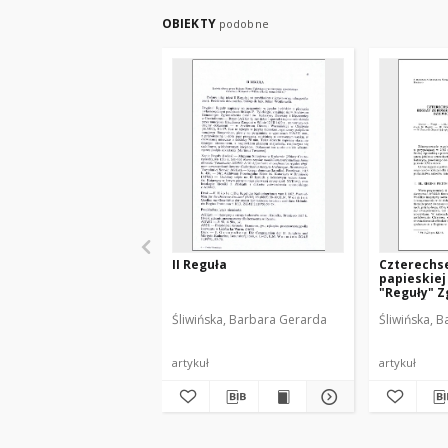
OBIEKTY
podobne
II Reguła
Czterechse
papieskiej
"Reguły" 
Sióstr Świ
Śliwińska, Barbara Gerarda
Śliwińska, 
Dziewicy i
(1602-2002
artykuł
artykuł