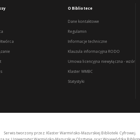
ksy
O Bibliotece
Dane kontaktowe
ca
Regulamin
łtwórca
Informacje techniczne
zanie
Klauzula informacyjna RODO
t
Umowa licencyjna niewyłączna - wzór
es
Klaster WMBC
Statystyki
Serwis tworzony przez: Klaster Warmińsko-Mazurskiej Biblioteki Cyfrowej.
tra są: Uniwersytet Warmińsko-Mazurski w Olsztynie oraz Wojewódzka Bibliote