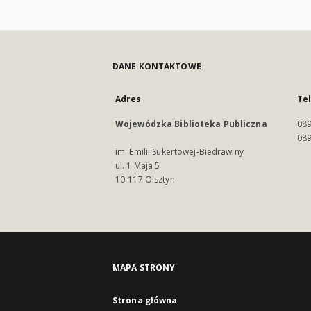
DANE KONTAKTOWE
Adres
Te
Wojewódzka Biblioteka Publiczna
089
089
im. Emilii Sukertowej-Biedrawiny
ul. 1 Maja 5
10-117 Olsztyn
MAPA STRONY
Strona główna