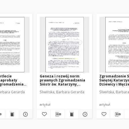
tlecie
Geneza i rozwój norm
Zgromadzenie S
 aprobaty
prawnych Zgromadzenia
Świętej Katarzy
Zgromadzenia
Sióstr św. Katarzyny,
Dziewicy i Męcz
ętej Katarzyny
Dziewicy i Męczennicy w
Litwie (1645-199
Barbara Gerarda
Śliwińska, Barbara Gerarda
Śliwińska, Barbar
 Męczennicy
minionym
)
czterechsetleciu (1583-
1983)
artykuł
artykuł