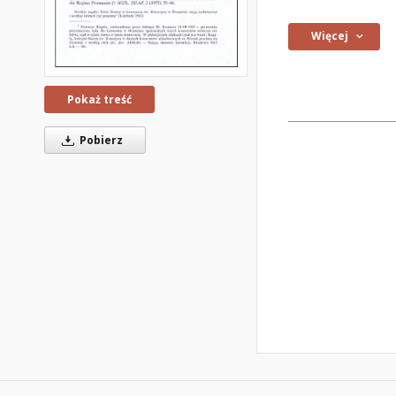
Więcej
Pokaż treść
Pobierz