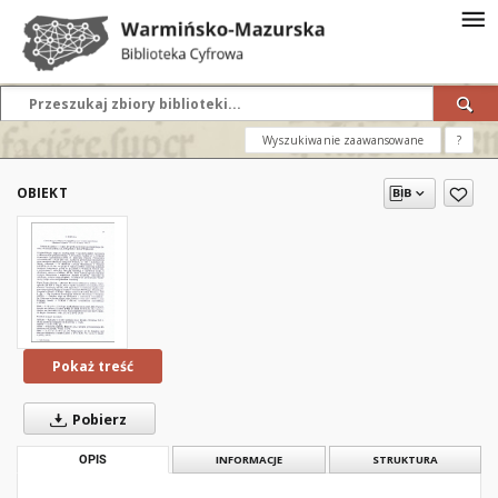
Wyszukiwanie zaawansowane
?
OBIEKT
Pokaż treść
Pobierz
OPIS
INFORMACJE
STRUKTURA