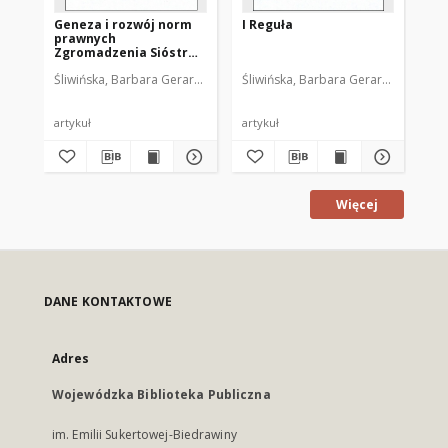
Geneza i rozwój norm
I Reguła
Zg
prawnych
Św
Zgromadzenia Sióstr
Dz
św. Katarzyny, Dziewicy
na 
Śliwińska, Barbara Gerarda
Śliwińska, Barbara Gerarda
Śli
i Męczennicy w
minionym
czterechsetleciu (1583-
1983)
artykuł
artykuł
art
Więcej
DANE KONTAKTOWE
Adres
Wojewódzka Biblioteka Publiczna
im. Emilii Sukertowej-Biedrawiny