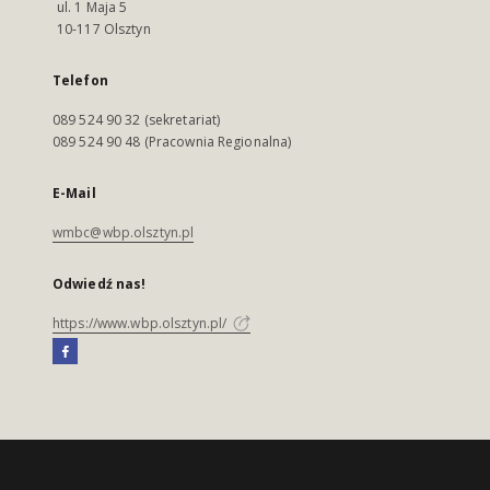
ul. 1 Maja 5
10-117 Olsztyn
Telefon
089 524 90 32 (sekretariat)
089 524 90 48 (Pracownia Regionalna)
E-Mail
wmbc@wbp.olsztyn.pl
Odwiedź nas!
https://www.wbp.olsztyn.pl/