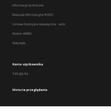
Informacje techniczne
Klauzula informacyjna RODO
Umowa licencyjna niewyłączna - wzór
Klaster WMBC
Statystyki
Konto użytkownika
Zaloguj się
Historia przeglądania