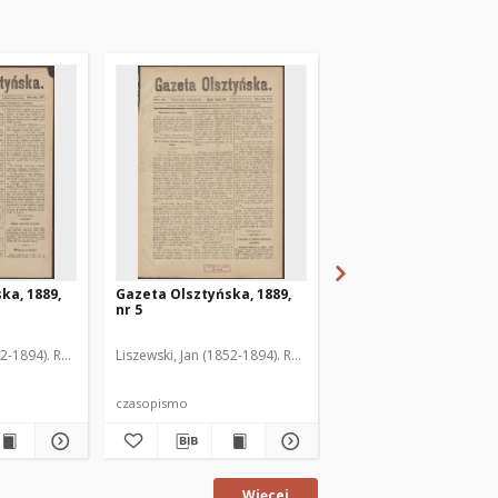
ka, 1889,
Gazeta Olsztyńska, 1889,
Gazeta Olsztyńska, 1
nr 5
nr 6
52-1894). Red.
Liszewski, Jan (1852-1894). Red.
Liszewski, Jan (1852-189
czasopismo
czasopismo
Więcej