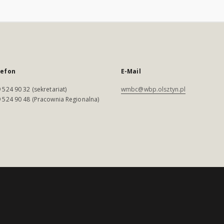
lefon
E-Mail
 524 90 32 (sekretariat)
wmbc@wbp.olsztyn.pl
 524 90 48 (Pracownia Regionalna)