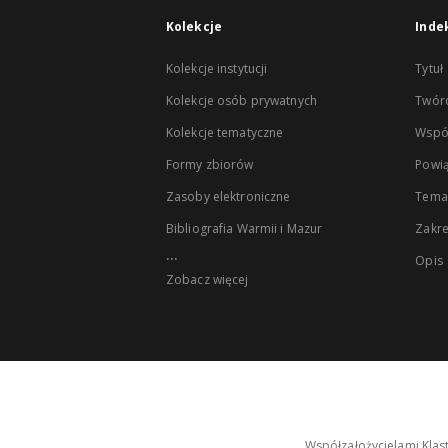
Kolekcje
Inde
Kolekcje instytucji
Tytuł
Kolekcje osób prywatnych
Twór
Kolekcje tematyczne
Wspó
Formy zbiorów
Powią
Zasoby elektroniczne
Tema
Bibliografia Warmii i Mazur
Zakr
...
Opis
Zobacz więcej
Współzałożycielami Klas