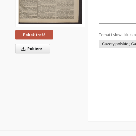
Temat i słowa klucz
Pokaż treść
Gazety polskie ; G
Pobierz