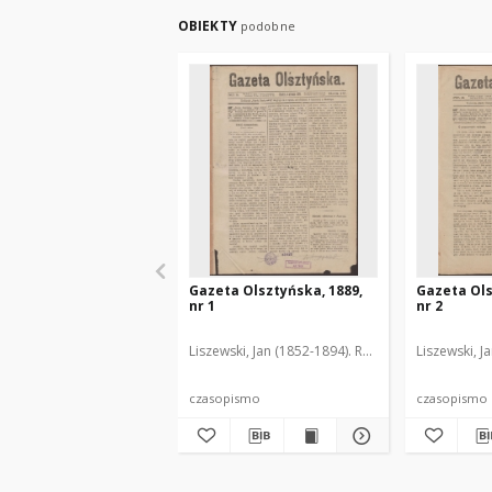
OBIEKTY
podobne
Gazeta Olsztyńska, 1889,
Gazeta Ols
nr 1
nr 2
Liszewski, Jan (1852-1894). Red.
Liszewski, J
czasopismo
czasopismo