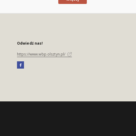
Odwiedź nas!
https://www.wbp.olsztyn.pl/