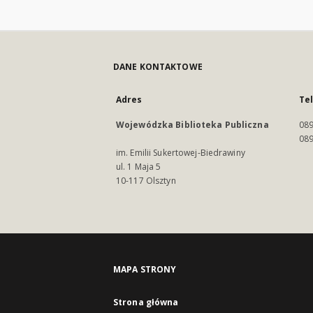
DANE KONTAKTOWE
Adres
Te
Wojewódzka Biblioteka Publiczna
089
089
im. Emilii Sukertowej-Biedrawiny
ul. 1 Maja 5
10-117 Olsztyn
MAPA STRONY
Strona główna