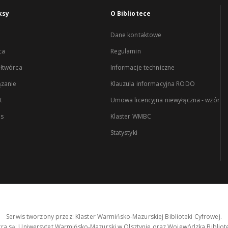
ksy
O Bibliotece
Dane kontaktowe
ca
Regulamin
łtwórca
Informacje techniczne
zanie
Klauzula informacyjna RODO
t
Umowa licencyjna niewyłączna - wzór
es
Klaster WMBC
Statystyki
Serwis tworzony przez: Klaster Warmińsko-Mazurskiej Biblioteki Cyfrowej.
tra są: Uniwersytet Warmińsko-Mazurski w Olsztynie oraz Wojewódzka Bibliote