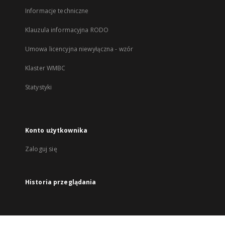
Informacje techniczne
Klauzula informacyjna RODO
Umowa licencyjna niewyłączna - wzór
Klaster WMBC
Statystyki
Konto użytkownika
Zaloguj się
Historia przeglądania