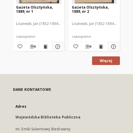
Gazeta Olsztyńska,
Gazeta Olsztyńska,
Ga
1889, nr 1
1889, nr 2
188
Liszewski, Jan (1852-1894). Red.
Liszewski, Jan (1852-1894). Red.
Lis
czasopismo
czasopismo
cz
Więcej
DANE KONTAKTOWE
Adres
Wojewódzka Biblioteka Publiczna
im. Emilii Sukertowej-Biedrawiny