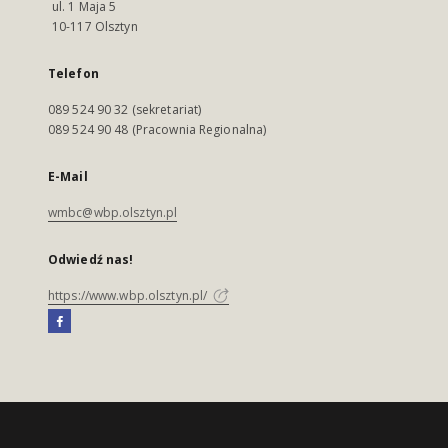
ul. 1 Maja 5
10-117 Olsztyn
Telefon
089 524 90 32 (sekretariat)
089 524 90 48 (Pracownia Regionalna)
E-Mail
wmbc@wbp.olsztyn.pl
Odwiedź nas!
https://www.wbp.olsztyn.pl/