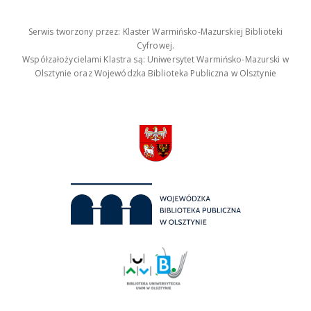
Serwis tworzony przez: Klaster Warmińsko-Mazurskiej Biblioteki
Cyfrowej.
Współzałożycielami Klastra są: Uniwersytet Warmińsko-Mazurski w
Olsztynie oraz Wojewódzka Biblioteka Publiczna w Olsztynie