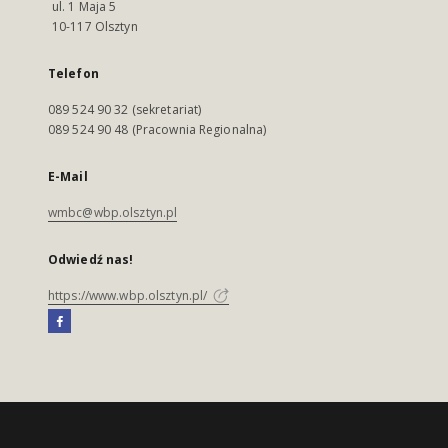
ul. 1 Maja 5
10-117 Olsztyn
Telefon
089 524 90 32 (sekretariat)
089 524 90 48 (Pracownia Regionalna)
E-Mail
wmbc@wbp.olsztyn.pl
Odwiedź nas!
https://www.wbp.olsztyn.pl/