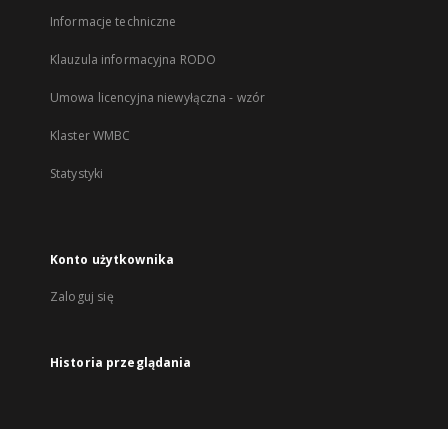
Informacje techniczne
Klauzula informacyjna RODO
Umowa licencyjna niewyłączna - wzór
Klaster WMBC
Statystyki
Konto użytkownika
Zaloguj się
Historia przeglądania