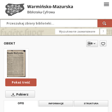
Wyszukiwanie zaawansowane
?
OBIEKT
Pokaż treść
Pobierz
OPIS
INFORMACJE
STRUKTURA