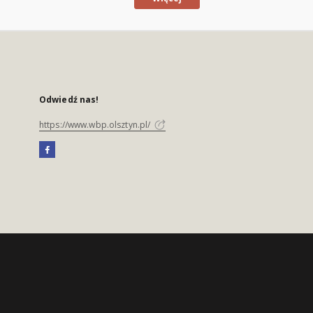
Odwiedź nas!
https://www.wbp.olsztyn.pl/