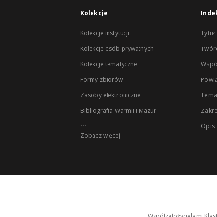
Kolekcje
Inde
Kolekcje instytucji
Tytuł
Kolekcje osób prywatnych
Twór
Kolekcje tematyczne
Wspó
Formy zbiorów
Powią
Zasoby elektroniczne
Tema
Bibliografia Warmii i Mazur
Zakr
...
Opis
Zobacz więcej
Współzałożycielami Klas