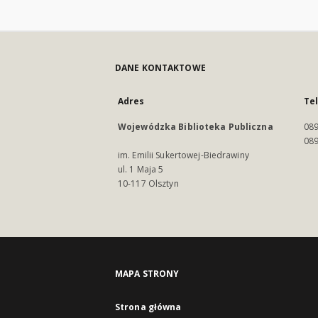
DANE KONTAKTOWE
Adres
Te
Wojewódzka Biblioteka Publiczna
089
089
im. Emilii Sukertowej-Biedrawiny
ul. 1 Maja 5
10-117 Olsztyn
MAPA STRONY
Strona główna