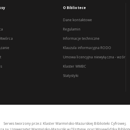
ksy
O Bibliotece
Dane kontaktowe
ca
Regulamin
łtwórca
Informacje techniczne
zanie
Klauzula informacyjna RODO
t
Umowa licencyjna niewyłączna - wzór
es
Klaster WMBC
Statystyki
Serwis tworzony przez: Klaster Warmińsko-Mazurskiej Biblioteki Cyfrowej.
tra są: Uniwersytet Warmińsko-Mazurski w Olsztynie oraz Wojewódzka Bibliote