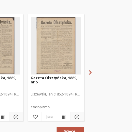
ka, 1889,
Gazeta Olsztyńska, 1889,
Gazeta Olsztyńska, 1
nr 5
nr 6
52-1894). Red.
Liszewski, Jan (1852-1894). Red.
Liszewski, Jan (1852-189
czasopismo
czasopismo
Więcej