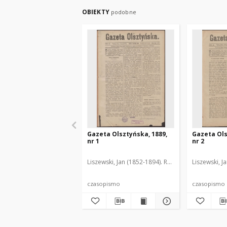
OBIEKTY
podobne
Gazeta Olsztyńska, 1889,
Gazeta Ols
nr 1
nr 2
Liszewski, Jan (1852-1894). Red.
Liszewski, J
czasopismo
czasopismo