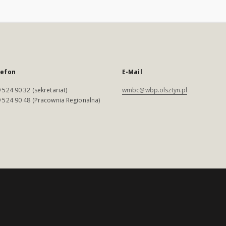
lefon
E-Mail
 524 90 32 (sekretariat)
wmbc@wbp.olsztyn.pl
 524 90 48 (Pracownia Regionalna)