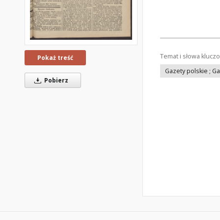
Temat i słowa klucz
Pokaż treść
Gazety polskie ; G
Pobierz