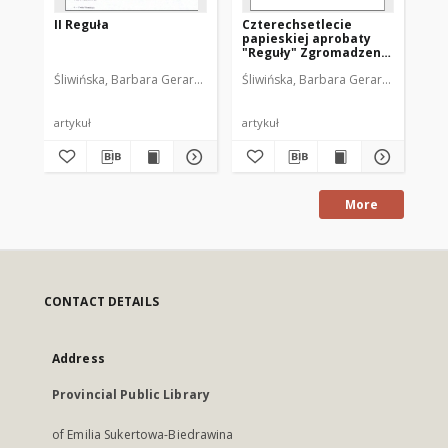
II Reguła
Czterechsetlecie
Ge
papieskiej aprobaty
pr
"Reguły" Zgromadzenia
Zg
Sióstr Świętej
św
Śliwińska, Barbara Gerarda
Śliwińska, Barbara Gerarda
Śli
Katarzyny Dziewicy i
i 
Męczennicy (1602-2002)
mi
cz
19
artykuł
artykuł
art
More
CONTACT DETAILS
Address
Provincial Public Library
of Emilia Sukertowa-Biedrawina