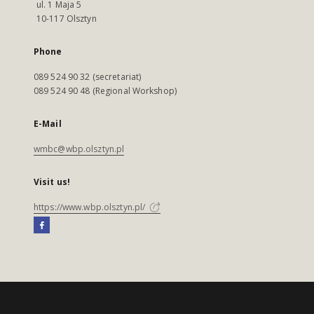
ul. 1 Maja 5
10-117 Olsztyn
Phone
089 524 90 32 (secretariat)
089 524 90 48 (Regional Workshop)
E-Mail
wmbc@wbp.olsztyn.pl
Visit us!
https://www.wbp.olsztyn.pl/