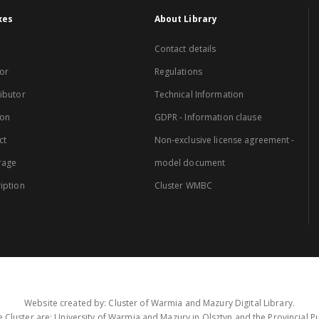
xes
About Library
Contact details
or
Regulations
ibutor
Technical Information
ion
GDPR - Information clause
ct
Non-exclusive license agreement -
rage
model document
iption
Cluster WMBC
Website created by: Cluster of Warmia and Mazury Digital Library.
 Cluster are: University of Warmia and Mazury in Olsztyn and the Provincial Pub