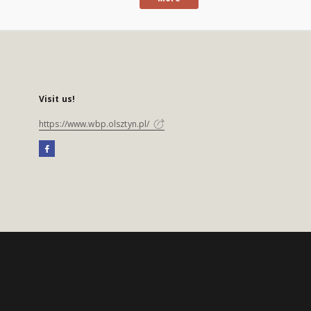
Visit us!
https://www.wbp.olsztyn.pl/