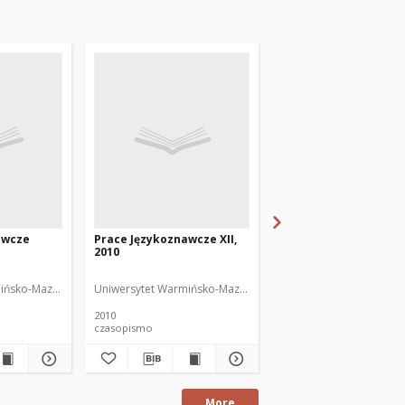
awcze
Prace Językoznawcze XII,
Prace Językoznawcze X
2010
2011
or
ińsko-Mazurski
Uniwersytet Warmińsko-Mazurski
Uniwersytet Warmińsko
2010
2011
czasopismo
czasopismo
More