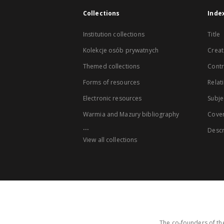
Collections
Inde
Institution collections
Title
Kolekcje osób prywatnych
Creat
Themed collections
Contr
Forms of resources
Relat
Electronic resources
Subje
Warmia and Mazury bibliography
Cove
...
Descr
View all collections
The co-founders of the