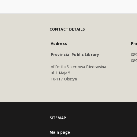
CONTACT DETAILS
Address
Ph
Provincial Public Library
089
089
of Emilia Sukertowa-Biedrawina
ul. 1 Maja 5
10-117 Olsztyn
SITEMAP
Main page