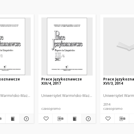
ykoznawcze
Prace Językoznawcze
Prace Językozn
XIX/4, 2017
XVI/3, 2014
 Redaktor
 Warmińsko-Mazurski
Biolik, Maria. Redaktor
Uniwersytet Warmińsko-Mazurski
Biolik, Maria. Redakt
Uniwersytet Warm
2014
czasopismo
czasopismo