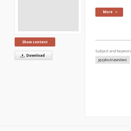
More
Show content
Subject and keywor
Download
językoznawstwo