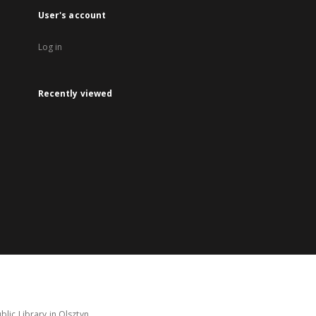
User's account
Log in
Recently viewed
lic Library in Olsztyn.