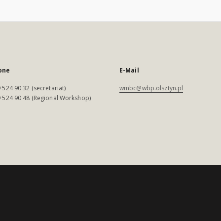
one
E-Mail
 524 90 32 (secretariat)
wmbc@wbp.olsztyn.pl
 524 90 48 (Regional Workshop)