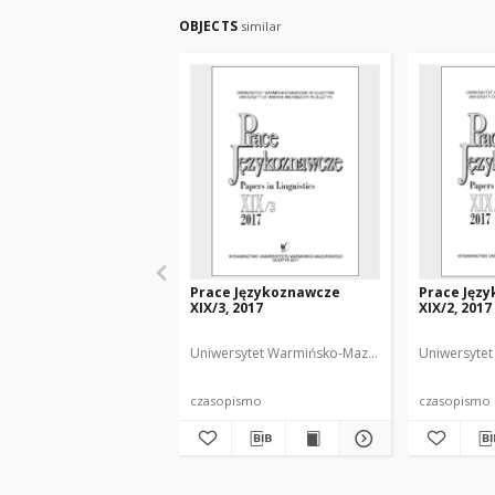
OBJECTS
similar
Prace Językoznawcze
Prace Jęz
XIX/3, 2017
XIX/2, 2017
Uniwersytet Warmińsko-Mazurski
Biolik, Maria.
Uniwersytet
czasopismo
czasopismo