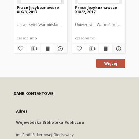
Prace Językoznawcze
Prace Językoznawcze
Pr
XIX/3, 2017
XIX/2, 2017
XIX
Uniwersytet Warmińsko-Mazurski
Uniwersytet Warmińsko-Mazurski
Biolik, Maria. Redaktor
Uni
Bi
czasopismo
czasopismo
cz
Więcej
DANE KONTAKTOWE
Adres
Wojewódzka Biblioteka Publiczna
im. Emilii Sukertowej-Biedrawiny