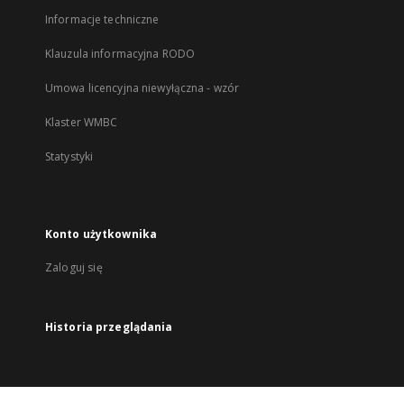
Informacje techniczne
Klauzula informacyjna RODO
Umowa licencyjna niewyłączna - wzór
Klaster WMBC
Statystyki
Konto użytkownika
Zaloguj się
Historia przeglądania