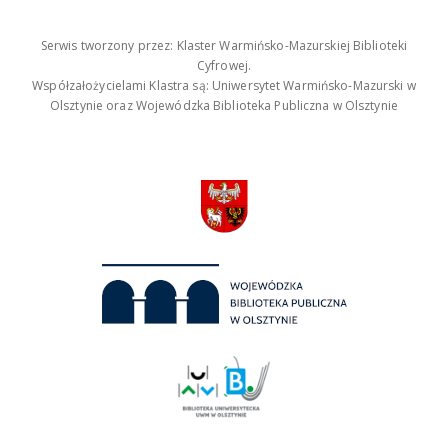
Serwis tworzony przez: Klaster Warmińsko-Mazurskiej Biblioteki
Cyfrowej.
Współzałożycielami Klastra są: Uniwersytet Warmińsko-Mazurski w
Olsztynie oraz Wojewódzka Biblioteka Publiczna w Olsztynie