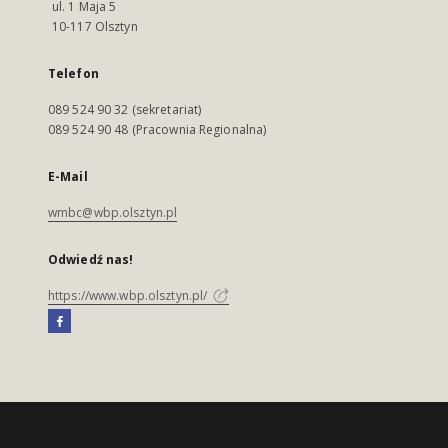
ul. 1 Maja 5
10-117 Olsztyn
Telefon
089 524 90 32 (sekretariat)
089 524 90 48 (Pracownia Regionalna)
E-Mail
wmbc@wbp.olsztyn.pl
Odwiedź nas!
https://www.wbp.olsztyn.pl/