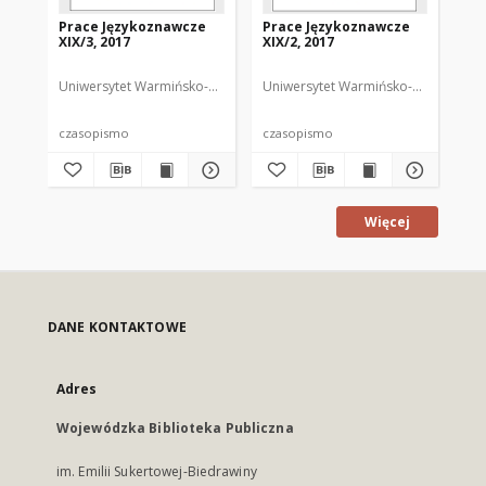
Prace Językoznawcze
Prace Językoznawcze
Pr
XIX/3, 2017
XIX/2, 2017
XIX
Uniwersytet Warmińsko-Mazurski
Uniwersytet Warmińsko-Mazurski
Biolik, Maria. Redaktor
Uni
Bi
czasopismo
czasopismo
cz
Więcej
DANE KONTAKTOWE
Adres
Wojewódzka Biblioteka Publiczna
im. Emilii Sukertowej-Biedrawiny