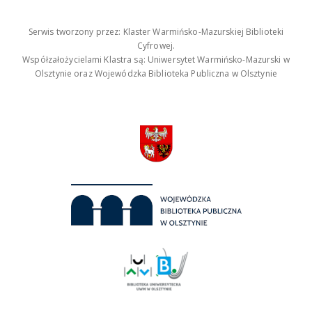
Serwis tworzony przez: Klaster Warmińsko-Mazurskiej Biblioteki
Cyfrowej.
Współzałożycielami Klastra są: Uniwersytet Warmińsko-Mazurski w
Olsztynie oraz Wojewódzka Biblioteka Publiczna w Olsztynie