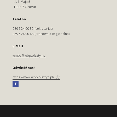
ul. 1 Maja 5
10-117 Olsztyn
Telefon
089 524 90 32 (sekretariat)
089 524 90 48 (Pracownia Regionalna)
E-Mail
wmbc@wbp.olsztyn.pl
Odwiedź nas!
https://www.wbp.olsztyn.pl/