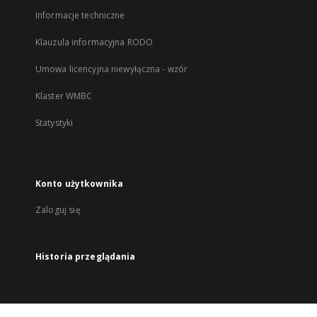
Informacje techniczne
Klauzula informacyjna RODO
Umowa licencyjna niewyłączna - wzór
Klaster WMBC
Statystyki
Konto użytkownika
Zaloguj się
Historia przeglądania