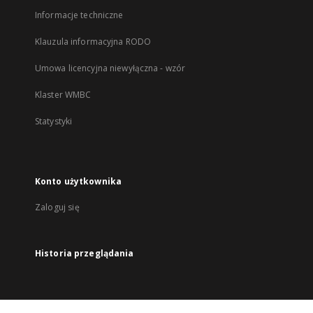
Informacje techniczne
Klauzula informacyjna RODO
Umowa licencyjna niewyłączna - wzór
Klaster WMBC
Statystyki
Konto użytkownika
Zaloguj się
Historia przeglądania