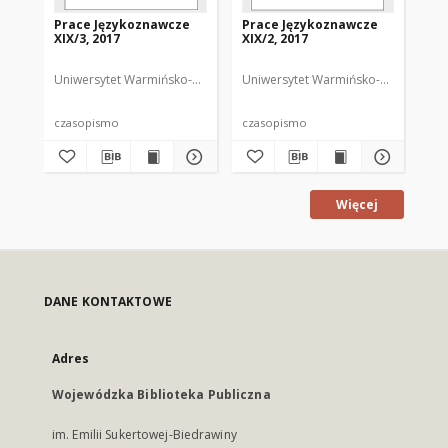
Prace Językoznawcze
Prace Językoznawcze
Pr
XIX/3, 2017
XIX/2, 2017
XIX
Uniwersytet Warmińsko-Mazurski
Uniwersytet Warmińsko-Mazurski
Biolik, Maria. Redaktor
Uni
Bi
czasopismo
czasopismo
cz
Więcej
DANE KONTAKTOWE
Adres
Wojewódzka Biblioteka Publiczna
im. Emilii Sukertowej-Biedrawiny