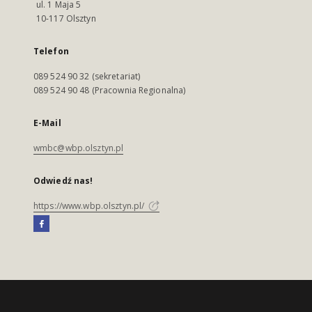
ul. 1 Maja 5
10-117 Olsztyn
Telefon
089 524 90 32 (sekretariat)
089 524 90 48 (Pracownia Regionalna)
E-Mail
wmbc@wbp.olsztyn.pl
Odwiedź nas!
https://www.wbp.olsztyn.pl/