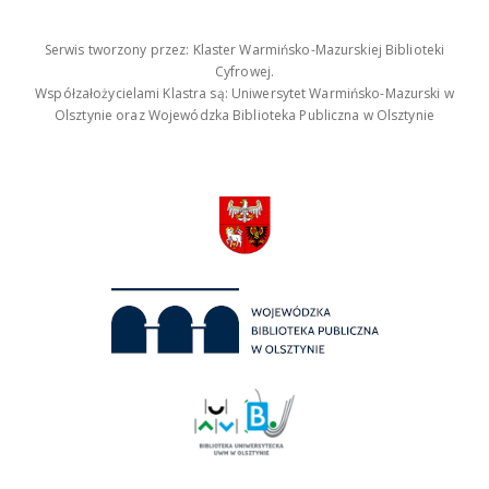
Serwis tworzony przez: Klaster Warmińsko-Mazurskiej Biblioteki
Cyfrowej.
Współzałożycielami Klastra są: Uniwersytet Warmińsko-Mazurski w
Olsztynie oraz Wojewódzka Biblioteka Publiczna w Olsztynie