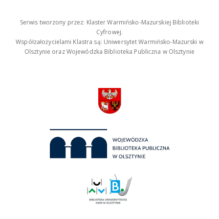
Serwis tworzony przez: Klaster Warmińsko-Mazurskiej Biblioteki
Cyfrowej.
Współzałożycielami Klastra są: Uniwersytet Warmińsko-Mazurski w
Olsztynie oraz Wojewódzka Biblioteka Publiczna w Olsztynie