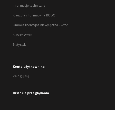
Informacje techniczne
Klauzula informacyjna RODO
Umowa licencyjna niewyłączna - wzór
Klaster WMBC
Statystyki
Konto użytkownika
Zaloguj się
Historia przeglądania