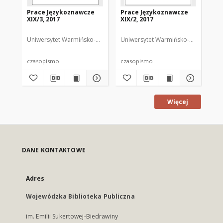
Prace Językoznawcze
Prace Językoznawcze
Pr
XIX/3, 2017
XIX/2, 2017
XIX
Uniwersytet Warmińsko-Mazurski
Uniwersytet Warmińsko-Mazurski
Biolik, Maria. Redaktor
Uni
Bi
czasopismo
czasopismo
cz
Więcej
DANE KONTAKTOWE
Adres
Wojewódzka Biblioteka Publiczna
im. Emilii Sukertowej-Biedrawiny