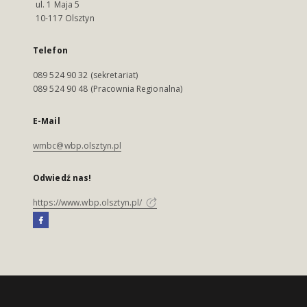
ul. 1 Maja 5
10-117 Olsztyn
Telefon
089 524 90 32 (sekretariat)
089 524 90 48 (Pracownia Regionalna)
E-Mail
wmbc@wbp.olsztyn.pl
Odwiedź nas!
https://www.wbp.olsztyn.pl/