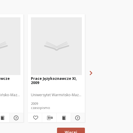
awcze
Prace Językoznawcze XI,
Prace Językoznawcze 
2009
2010
or
ińsko-Mazurski
Uniwersytet Warmińsko-Mazurski
Uniwersytet Warmińsko
2009
2010
czasopismo
czasopismo
Więcej