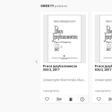
OBIEKTY
podobne
Prace Językoznawcze
Prace Jęz
XIX/3, 2017
XIX/2, 2017
Uniwersytet Warmińsko-Mazurski
Biolik, Maria.
Uniwersytet
czasopismo
czasopismo