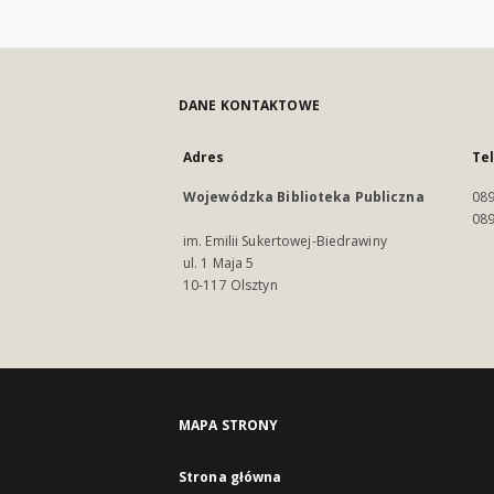
DANE KONTAKTOWE
Adres
Te
Wojewódzka Biblioteka Publiczna
089
089
im. Emilii Sukertowej-Biedrawiny
ul. 1 Maja 5
10-117 Olsztyn
MAPA STRONY
Strona główna