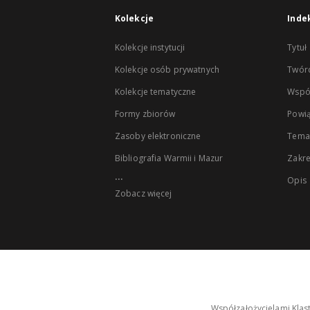
Kolekcje
Inde
Kolekcje instytucji
Tytuł
Kolekcje osób prywatnych
Twór
Kolekcje tematyczne
Wspó
Formy zbiorów
Powią
Zasoby elektroniczne
Tema
Bibliografia Warmii i Mazur
Zakr
...
Opis
Zobacz więcej
Współzałożycielami Klas