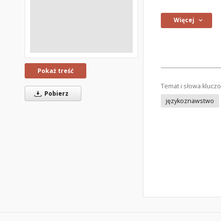
Więcej
Pokaż treść
Temat i słowa klucz
Pobierz
językoznawstwo