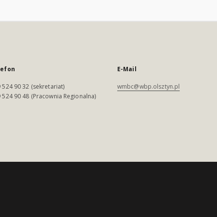
lefon
E-Mail
 524 90 32 (sekretariat)
wmbc@wbp.olsztyn.pl
 524 90 48 (Pracownia Regionalna)