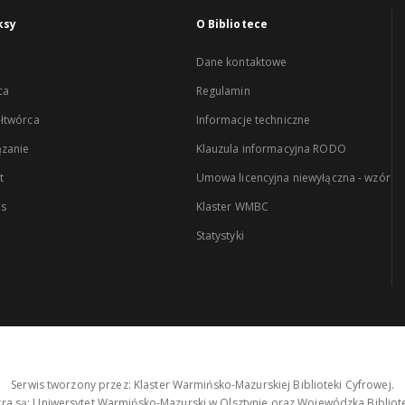
ksy
O Bibliotece
Dane kontaktowe
ca
Regulamin
łtwórca
Informacje techniczne
zanie
Klauzula informacyjna RODO
t
Umowa licencyjna niewyłączna - wzór
es
Klaster WMBC
Statystyki
Serwis tworzony przez: Klaster Warmińsko-Mazurskiej Biblioteki Cyfrowej.
tra są: Uniwersytet Warmińsko-Mazurski w Olsztynie oraz Wojewódzka Bibliote