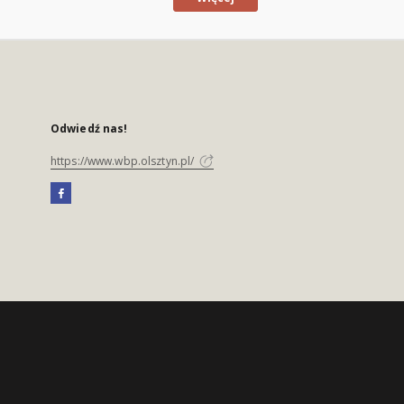
Odwiedź nas!
https://www.wbp.olsztyn.pl/