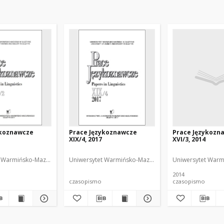
ykoznawcze
Prace Językoznawcze
Prace Językozn
XIX/4, 2017
XVI/3, 2014
 Redaktor
 Warmińsko-Mazurski
Biolik, Maria. Redaktor
Uniwersytet Warmińsko-Mazurski
Biolik, Maria. Redakt
Uniwersytet Warm
2014
czasopismo
czasopismo