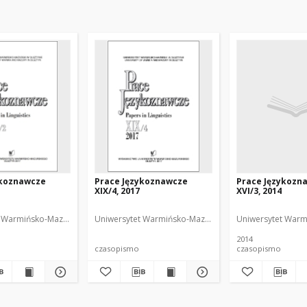
ykoznawcze
Prace Językoznawcze
Prace Językozn
XIX/4, 2017
XVI/3, 2014
 Redaktor
 Warmińsko-Mazurski
Biolik, Maria. Redaktor
Uniwersytet Warmińsko-Mazurski
Biolik, Maria. Redakt
Uniwersytet Warm
2014
czasopismo
czasopismo