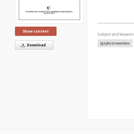
Show content
Subject and keywor
Językoznawstwo
Download