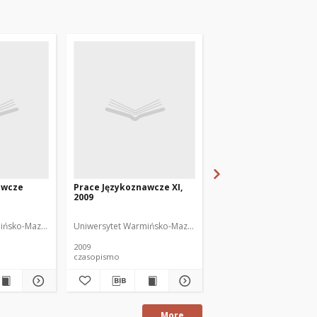
awcze
Prace Językoznawcze XI,
Prace Językoznawcze 
2009
2010
or
ińsko-Mazurski
Uniwersytet Warmińsko-Mazurski
Uniwersytet Warmińsko
2009
2010
czasopismo
czasopismo
More