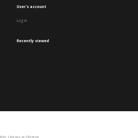
User's account
Log in
Recently viewed
lic Library in Olsztyn.