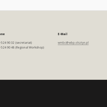
one
E-Mail
 524 90 32 (secretariat)
wmbc@wbp.olsztyn.pl
 524 90 48 (Regional Workshop)