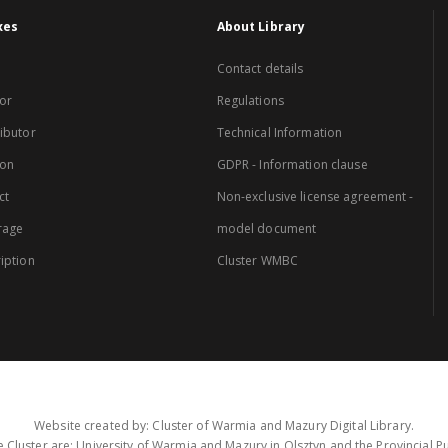
xes
About Library
Contact details
or
Regulations
ibutor
Technical Information
ion
GDPR - Information clause
ct
Non-exclusive license agreement -
rage
model document
iption
Cluster WMBC
Website created by: Cluster of Warmia and Mazury Digital Library.
 Cluster are: University of Warmia and Mazury in Olsztyn and the Provincial Pub