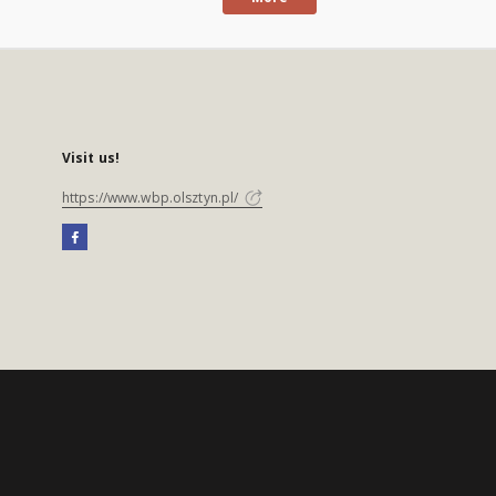
Visit us!
https://www.wbp.olsztyn.pl/