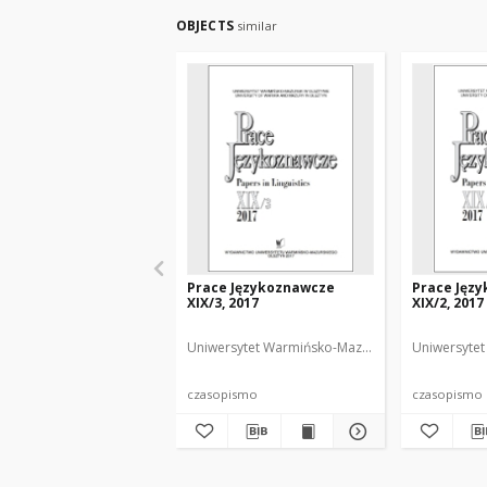
OBJECTS
similar
Prace Językoznawcze
Prace Jęz
XIX/3, 2017
XIX/2, 2017
Uniwersytet Warmińsko-Mazurski
Biolik, Maria.
Uniwersytet
czasopismo
czasopismo