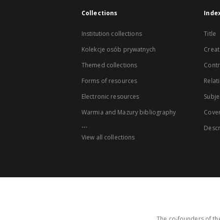
Collections
Inde
Institution collections
Title
Kolekcje osób prywatnych
Creat
Themed collections
Contr
Forms of resources
Relat
Electronic resources
Subje
Warmia and Mazury bibliography
Cove
...
Descr
View all collections
The co-founders of the