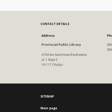
CONTACT DETAILS
Address
Ph
Provincial Public Library
089
089
of Emilia Sukertowa-Biedrawina
ul. 1 Maja 5
10-117 Olsztyn
SITEMAP
Main page