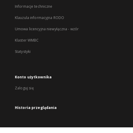
Informacje techniczne
Klauzula informacyjna RODO
Umowa licencyjna niewyłączna - wzór
Klaster WMBC
Statystyki
Konto użytkownika
Zaloguj się
Historia przeglądania