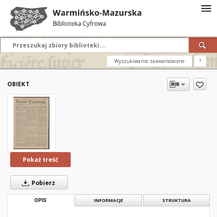
Wyszukiwanie zaawansowane
?
OBIEKT
Pokaż treść
Pobierz
OPIS
INFORMACJE
STRUKTURA