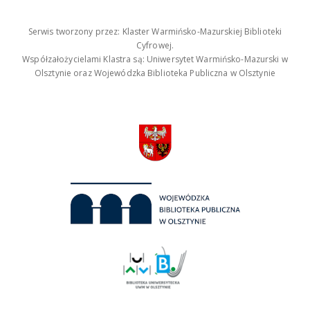
Serwis tworzony przez: Klaster Warmińsko-Mazurskiej Biblioteki
Cyfrowej.
Współzałożycielami Klastra są: Uniwersytet Warmińsko-Mazurski w
Olsztynie oraz Wojewódzka Biblioteka Publiczna w Olsztynie