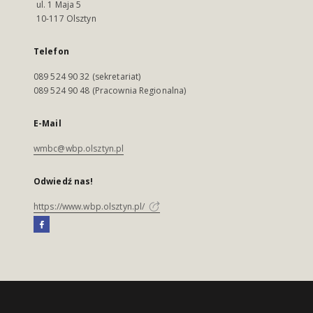
ul. 1 Maja 5
10-117 Olsztyn
Telefon
089 524 90 32 (sekretariat)
089 524 90 48 (Pracownia Regionalna)
E-Mail
wmbc@wbp.olsztyn.pl
Odwiedź nas!
https://www.wbp.olsztyn.pl/