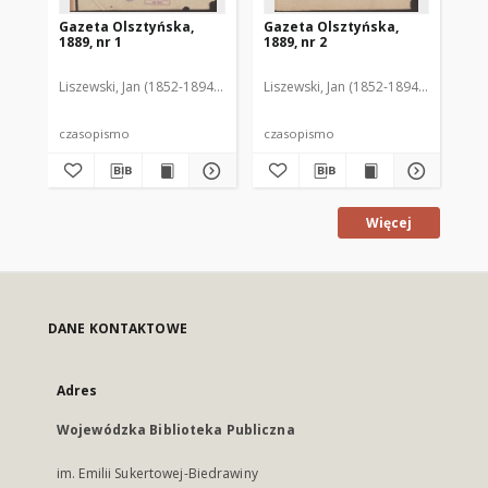
Gazeta Olsztyńska,
Gazeta Olsztyńska,
Ga
1889, nr 1
1889, nr 2
188
Liszewski, Jan (1852-1894). Red.
Liszewski, Jan (1852-1894). Red.
Lis
czasopismo
czasopismo
cz
Więcej
DANE KONTAKTOWE
Adres
Wojewódzka Biblioteka Publiczna
im. Emilii Sukertowej-Biedrawiny