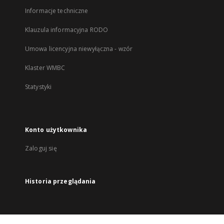
Informacje techniczne
Klauzula informacyjna RODO
Umowa licencyjna niewyłączna - wzór
Klaster WMBC
Statystyki
Konto użytkownika
Zaloguj się
Historia przeglądania