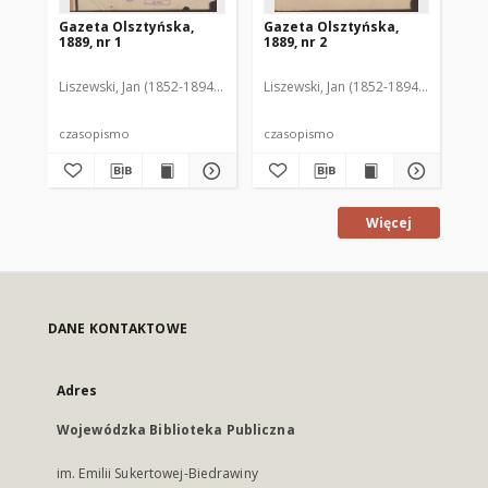
Gazeta Olsztyńska,
Gazeta Olsztyńska,
Ga
1889, nr 1
1889, nr 2
188
Liszewski, Jan (1852-1894). Red.
Liszewski, Jan (1852-1894). Red.
Lis
czasopismo
czasopismo
cz
Więcej
DANE KONTAKTOWE
Adres
Wojewódzka Biblioteka Publiczna
im. Emilii Sukertowej-Biedrawiny