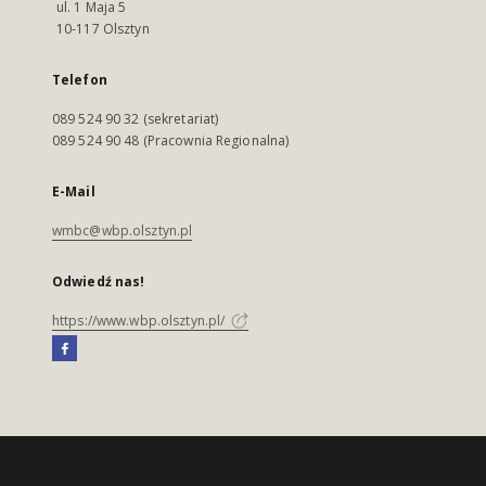
ul. 1 Maja 5
10-117 Olsztyn
Telefon
089 524 90 32 (sekretariat)
089 524 90 48 (Pracownia Regionalna)
E-Mail
wmbc@wbp.olsztyn.pl
Odwiedź nas!
https://www.wbp.olsztyn.pl/