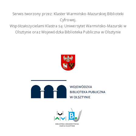
Serwis tworzony przez: Klaster Warmińsko-Mazurskiej Biblioteki
Cyfrowej.
Współzałożycielami Klastra są: Uniwersytet Warmińsko-Mazurski w
Olsztynie oraz Wojewódzka Biblioteka Publiczna w Olsztynie