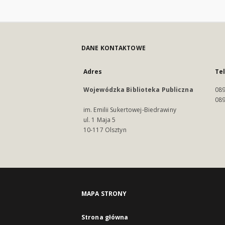
DANE KONTAKTOWE
Adres
Te
Wojewódzka Biblioteka Publiczna
089
089
im. Emilii Sukertowej-Biedrawiny
ul. 1 Maja 5
10-117 Olsztyn
MAPA STRONY
Strona główna