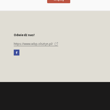
Odwiedź nas!
https://www.wbp.olsztyn.pl/