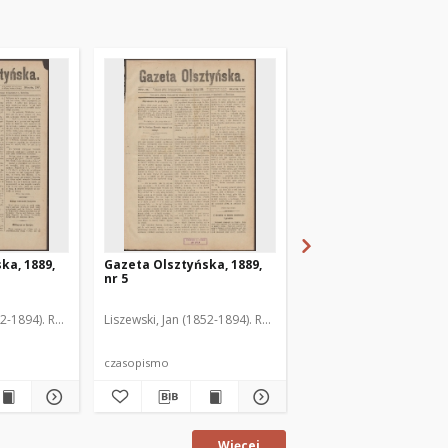
ka, 1889,
Gazeta Olsztyńska, 1889,
Gazeta Olsztyńska, 1
nr 5
nr 6
52-1894). Red.
Liszewski, Jan (1852-1894). Red.
Liszewski, Jan (1852-189
czasopismo
czasopismo
Więcej