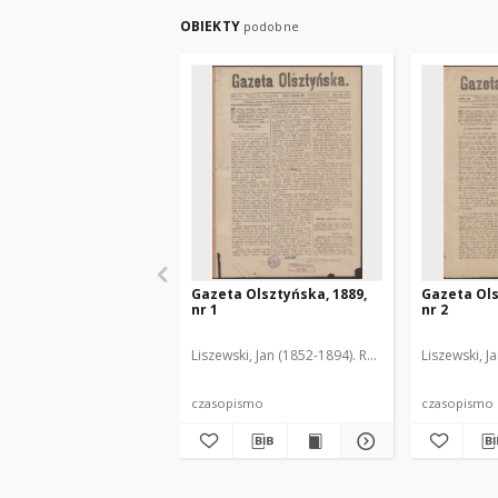
OBIEKTY
podobne
Gazeta Olsztyńska, 1889,
Gazeta Ols
nr 1
nr 2
Liszewski, Jan (1852-1894). Red.
Liszewski, J
czasopismo
czasopismo