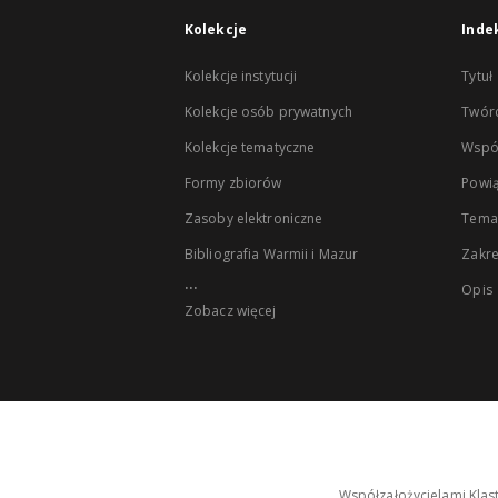
Kolekcje
Inde
Kolekcje instytucji
Tytuł
Kolekcje osób prywatnych
Twór
Kolekcje tematyczne
Wspó
Formy zbiorów
Powią
Zasoby elektroniczne
Tema
Bibliografia Warmii i Mazur
Zakr
...
Opis
Zobacz więcej
Współzałożycielami Klas