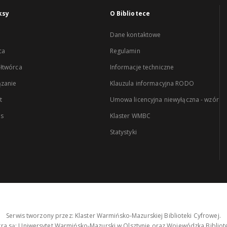
ksy
O Bibliotece
Dane kontaktowe
ca
Regulamin
łtwórca
Informacje techniczne
zanie
Klauzula informacyjna RODO
t
Umowa licencyjna niewyłączna - wzór
es
Klaster WMBC
Statystyki
Serwis tworzony przez: Klaster Warmińsko-Mazurskiej Biblioteki Cyfrowej.
tra są: Uniwersytet Warmińsko-Mazurski w Olsztynie oraz Wojewódzka Bibliote