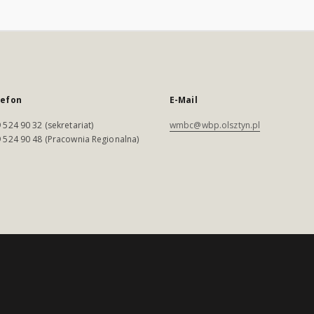
lefon
E-Mail
 524 90 32 (sekretariat)
wmbc@wbp.olsztyn.pl
 524 90 48 (Pracownia Regionalna)