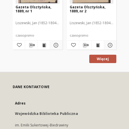
Gazeta Olsztyńska,
Gazeta Olsztyńska,
Ga
1889, nr 1
1889, nr 2
188
Liszewski, Jan (1852-1894). Red.
Liszewski, Jan (1852-1894). Red.
Lis
czasopismo
czasopismo
cz
Więcej
DANE KONTAKTOWE
Adres
Wojewódzka Biblioteka Publiczna
im. Emilii Sukertowej-Biedrawiny