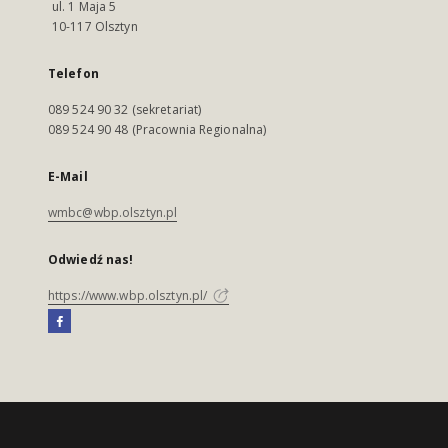
ul. 1 Maja 5
10-117 Olsztyn
Telefon
089 524 90 32 (sekretariat)
089 524 90 48 (Pracownia Regionalna)
E-Mail
wmbc@wbp.olsztyn.pl
Odwiedź nas!
https://www.wbp.olsztyn.pl/