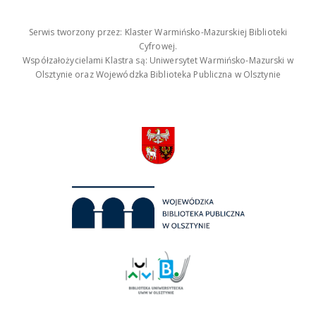
Serwis tworzony przez: Klaster Warmińsko-Mazurskiej Biblioteki
Cyfrowej.
Współzałożycielami Klastra są: Uniwersytet Warmińsko-Mazurski w
Olsztynie oraz Wojewódzka Biblioteka Publiczna w Olsztynie