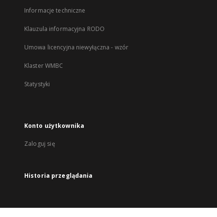
Informacje techniczne
Klauzula informacyjna RODO
Umowa licencyjna niewyłączna - wzór
Klaster WMBC
Statystyki
Konto użytkownika
Zaloguj się
Historia przeglądania