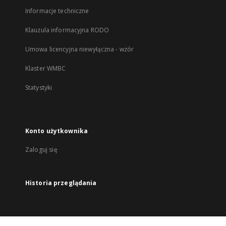
Informacje techniczne
Klauzula informacyjna RODO
Umowa licencyjna niewyłączna - wzór
Klaster WMBC
Statystyki
Konto użytkownika
Zaloguj się
Historia przeglądania