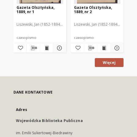
Gazeta Olsztyńska,
Gazeta Olsztyńska,
Ga
1889, nr 1
1889, nr 2
188
Liszewski, Jan (1852-1894). Red.
Liszewski, Jan (1852-1894). Red.
Lis
czasopismo
czasopismo
cz
Więcej
DANE KONTAKTOWE
Adres
Wojewódzka Biblioteka Publiczna
im. Emilii Sukertowej-Biedrawiny