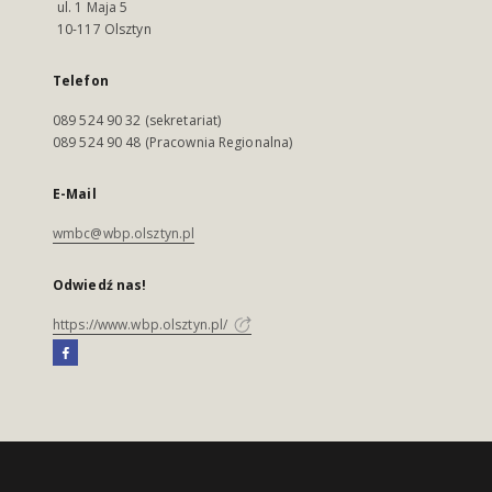
ul. 1 Maja 5
10-117 Olsztyn
Telefon
089 524 90 32 (sekretariat)
089 524 90 48 (Pracownia Regionalna)
E-Mail
wmbc@wbp.olsztyn.pl
Odwiedź nas!
https://www.wbp.olsztyn.pl/