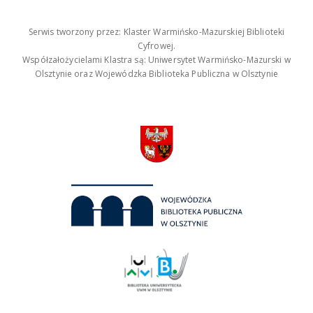
Serwis tworzony przez: Klaster Warmińsko-Mazurskiej Biblioteki
Cyfrowej.
Współzałożycielami Klastra są: Uniwersytet Warmińsko-Mazurski w
Olsztynie oraz Wojewódzka Biblioteka Publiczna w Olsztynie