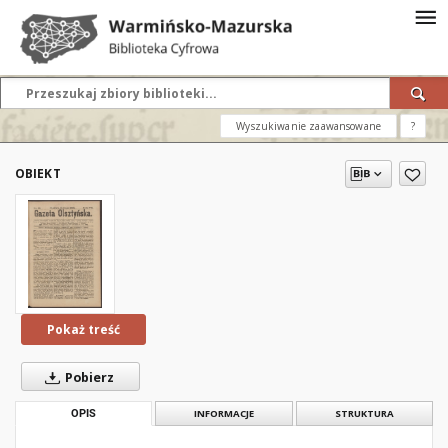
Wyszukiwanie zaawansowane
?
OBIEKT
Pokaż treść
Pobierz
OPIS
INFORMACJE
STRUKTURA