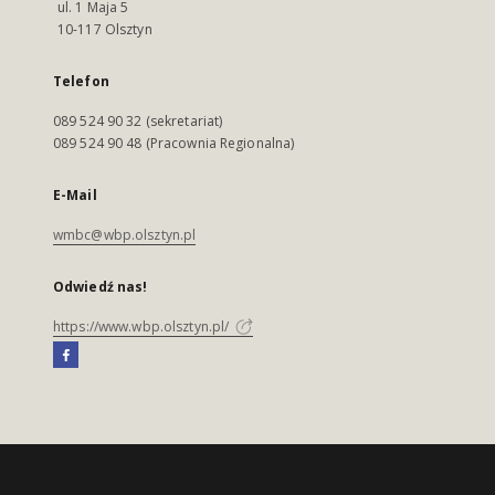
ul. 1 Maja 5
10-117 Olsztyn
Telefon
089 524 90 32 (sekretariat)
089 524 90 48 (Pracownia Regionalna)
E-Mail
wmbc@wbp.olsztyn.pl
Odwiedź nas!
https://www.wbp.olsztyn.pl/