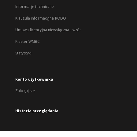
Informacje techniczne
Klauzula informacyjna RODO
Umowa licencyjna niewyłączna - wzór
Klaster WMBC
Statystyki
Konto użytkownika
Zaloguj się
Historia przeglądania