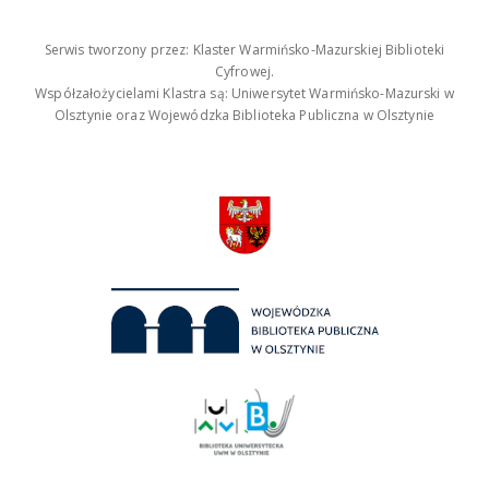
Serwis tworzony przez: Klaster Warmińsko-Mazurskiej Biblioteki
Cyfrowej.
Współzałożycielami Klastra są: Uniwersytet Warmińsko-Mazurski w
Olsztynie oraz Wojewódzka Biblioteka Publiczna w Olsztynie