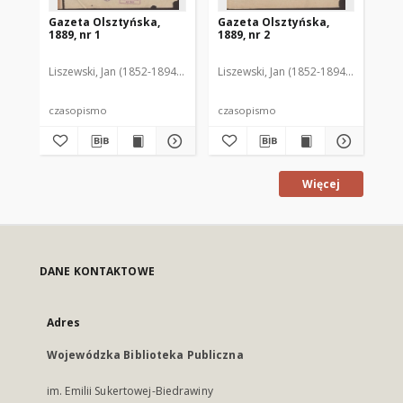
Gazeta Olsztyńska,
Gazeta Olsztyńska,
Ga
1889, nr 1
1889, nr 2
188
Liszewski, Jan (1852-1894). Red.
Liszewski, Jan (1852-1894). Red.
Lis
czasopismo
czasopismo
cz
Więcej
DANE KONTAKTOWE
Adres
Wojewódzka Biblioteka Publiczna
im. Emilii Sukertowej-Biedrawiny