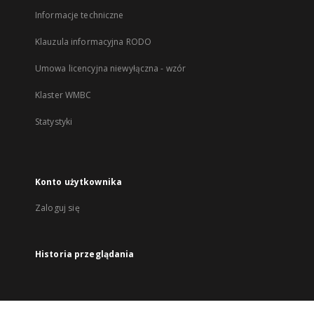
Informacje techniczne
Klauzula informacyjna RODO
Umowa licencyjna niewyłączna - wzór
Klaster WMBC
Statystyki
Konto użytkownika
Zaloguj się
Historia przeglądania