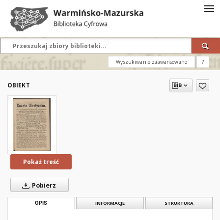
Wyszukiwanie zaawansowane
?
OBIEKT
Pokaż treść
Pobierz
OPIS
INFORMACJE
STRUKTURA