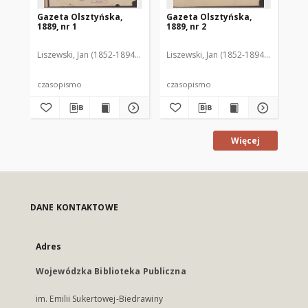
Gazeta Olsztyńska,
Gazeta Olsztyńska,
Ga
1889, nr 1
1889, nr 2
188
Liszewski, Jan (1852-1894). Red.
Liszewski, Jan (1852-1894). Red.
Lis
czasopismo
czasopismo
cz
Więcej
DANE KONTAKTOWE
Adres
Wojewódzka Biblioteka Publiczna
im. Emilii Sukertowej-Biedrawiny