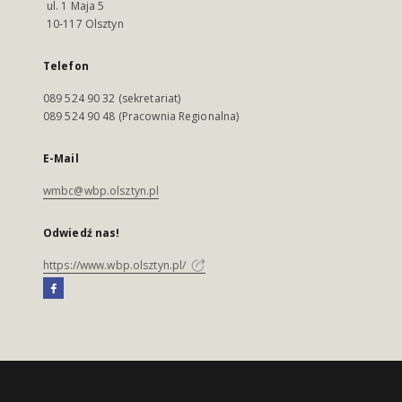
ul. 1 Maja 5
10-117 Olsztyn
Telefon
089 524 90 32 (sekretariat)
089 524 90 48 (Pracownia Regionalna)
E-Mail
wmbc@wbp.olsztyn.pl
Odwiedź nas!
https://www.wbp.olsztyn.pl/