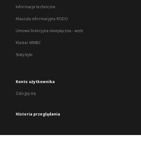
Informacje techniczne
Klauzula informacyjna RODO
Umowa licencyjna niewyłączna - wzór
Klaster WMBC
Statystyki
Konto użytkownika
Zaloguj się
Historia przeglądania