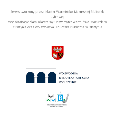
Serwis tworzony przez: Klaster Warmińsko-Mazurskiej Biblioteki
Cyfrowej.
Współzałożycielami Klastra są: Uniwersytet Warmińsko-Mazurski w
Olsztynie oraz Wojewódzka Biblioteka Publiczna w Olsztynie