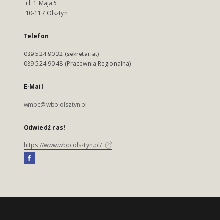
ul. 1 Maja 5
10-117 Olsztyn
Telefon
089 524 90 32 (sekretariat)
089 524 90 48 (Pracownia Regionalna)
E-Mail
wmbc@wbp.olsztyn.pl
Odwiedź nas!
https://www.wbp.olsztyn.pl/