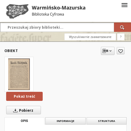
Wyszukiwanie zaawansowane
?
OBIEKT
Pokaż treść
Pobierz
OPIS
INFORMACJE
STRUKTURA