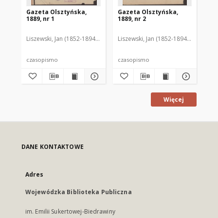
Gazeta Olsztyńska,
Gazeta Olsztyńska,
Ga
1889, nr 1
1889, nr 2
188
Liszewski, Jan (1852-1894). Red.
Liszewski, Jan (1852-1894). Red.
Lis
czasopismo
czasopismo
cz
Więcej
DANE KONTAKTOWE
Adres
Wojewódzka Biblioteka Publiczna
im. Emilii Sukertowej-Biedrawiny