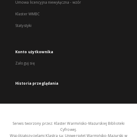
Umowa licencyjna niewyłączna - wzór
Klaster WMBC
Statystyki
Konto użytkownika
Zaloguj się
Historia przeglądania
Serwis tworzony przez: Klaster Warmińsko-Mazurskiej Biblioteki
Cyfrowej.
Współzałożycielami Klastra są: Uniwersytet Warmińsko-Mazurski w