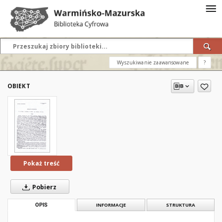
Wyszukiwanie zaawansowane
?
OBIEKT
Pokaż treść
Pobierz
OPIS
INFORMACJE
STRUKTURA