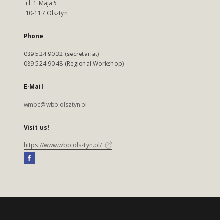
ul. 1 Maja 5
10-117 Olsztyn
Phone
089 524 90 32 (secretariat)
089 524 90 48 (Regional Workshop)
E-Mail
wmbc@wbp.olsztyn.pl
Visit us!
https://www.wbp.olsztyn.pl/