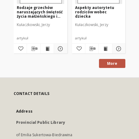
Rodzaje grzechów
Aspekty autorytetu
Za
naruszających świętość
rodziców wobec
id
życia małżeńskiego i
dziecka
św
rodzinnego w ujęciu
31,
Kułaczkowski, Jerzy
Kułaczkowski, Jerzy
Kuł
kodeksu świętości
zawartym w Księdze
Kapłańskiej
artykuł
artykuł
art
More
CONTACT DETAILS
Address
Provincial Public Library
of Emilia Sukertowa-Biedrawina