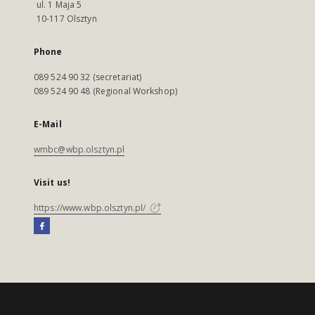
ul. 1 Maja 5
10-117 Olsztyn
Phone
089 524 90 32 (secretariat)
089 524 90 48 (Regional Workshop)
E-Mail
wmbc@wbp.olsztyn.pl
Visit us!
https://www.wbp.olsztyn.pl/