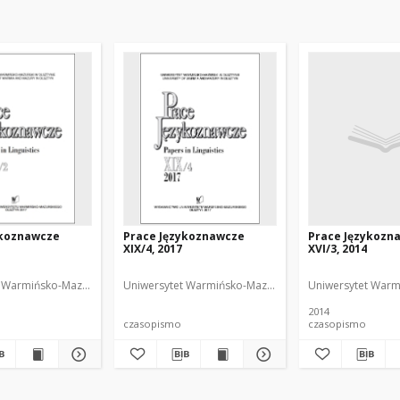
ykoznawcze
Prace Językoznawcze
Prace Językozn
XIX/4, 2017
XVI/3, 2014
 Redaktor
 Warmińsko-Mazurski
Biolik, Maria. Redaktor
Uniwersytet Warmińsko-Mazurski
Biolik, Maria. Redakt
Uniwersytet Warm
2014
czasopismo
czasopismo