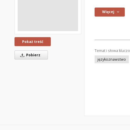
Więcej
Pokaż treść
Temat i słowa klucz
Pobierz
językoznawstwo