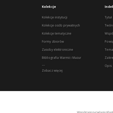
Kolekcje
Inde
Kolekcje instytucji
Tytuł
Kolekcje osób prywatnych
Twór
Kolekcje tematyczne
Wspó
Formy zbiorów
Powią
Zasoby elektroniczne
Tema
Bibliografia Warmii i Mazur
Zakr
...
Opis
Zobacz więcej
Współzałożycielami Klas