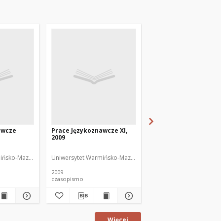
awcze
Prace Językoznawcze XI,
Prace Językoznawcze X
2009
2011
or
ińsko-Mazurski
Uniwersytet Warmińsko-Mazurski
Uniwersytet Warmińsko
2009
2011
czasopismo
czasopismo
Więcej