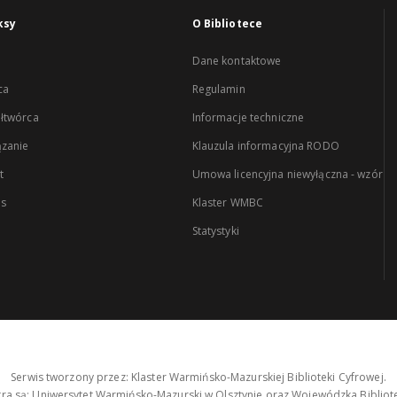
ksy
O Bibliotece
Dane kontaktowe
ca
Regulamin
łtwórca
Informacje techniczne
zanie
Klauzula informacyjna RODO
t
Umowa licencyjna niewyłączna - wzór
es
Klaster WMBC
Statystyki
Serwis tworzony przez: Klaster Warmińsko-Mazurskiej Biblioteki Cyfrowej.
tra są: Uniwersytet Warmińsko-Mazurski w Olsztynie oraz Wojewódzka Bibliote