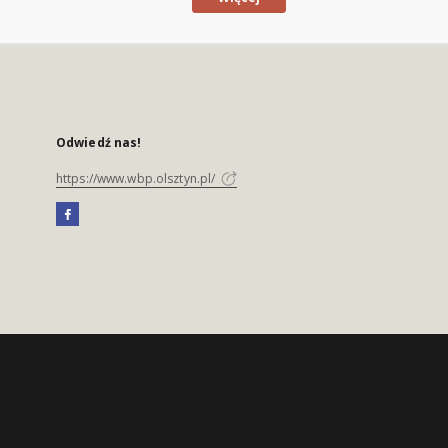
Odwiedź nas!
https://www.wbp.olsztyn.pl/