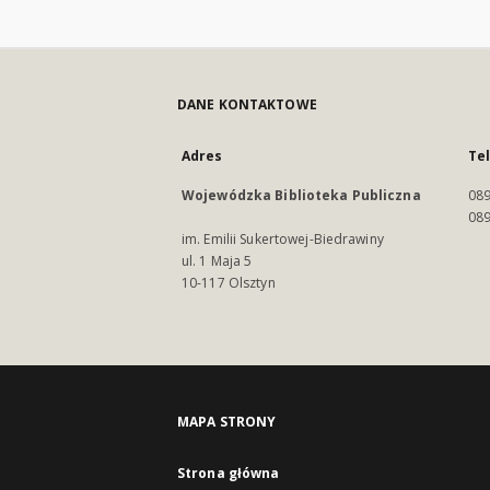
DANE KONTAKTOWE
Adres
Te
Wojewódzka Biblioteka Publiczna
089
089
im. Emilii Sukertowej-Biedrawiny
ul. 1 Maja 5
10-117 Olsztyn
MAPA STRONY
Strona główna